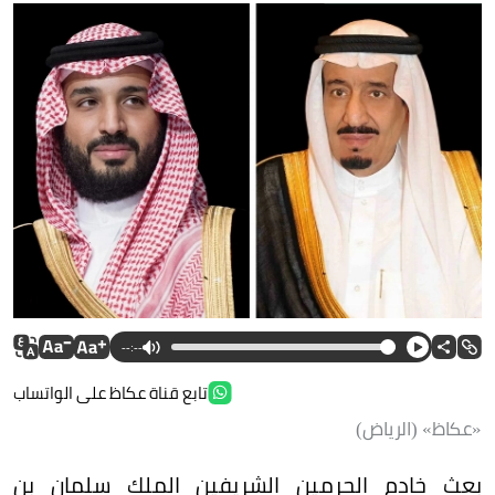
--:--
تابع قناة عكاظ على الواتساب
«عكاظ» (الرياض)
بعث خادم الحرمين الشريفين الملك سلمان بن