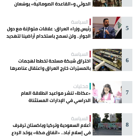
الحوثي و«القاعدة الصومالية» يوسّعان
دائرة الخطر
السياسة
5
رئيس وزراء العراق: علاقات متوازنة مع دول
الجوار.. ولن نسمح باستخدام أراضينا لتهديد
أمنها
السياسة
6
اختراق شبكة مسلحة تخطط لهجمات
بالمسيّرات خارج العراق واعتقال عناصرها
محليات
7
«عكاظ» تنشر مواعيد انطلاقة العام
الدراسي في الإدارات المستثناة
السياسة
8
أعلام السعودية وتركيا وباكستان ترفرف
في إسلام آباد.. «اتفاق مكة» يوحّد الردع