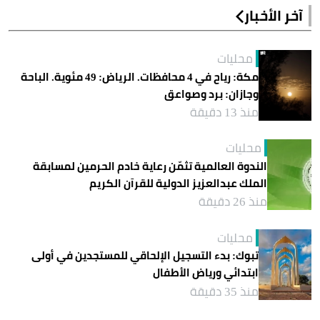
آخر الأخبار
محليات
مكة: رياح في 4 محافظات. الرياض: 49 مئوية. الباحة
وجازان: برد وصواعق
منذ 13 دقيقة
محليات
الندوة العالمية تثمّن رعاية خادم الحرمين لمسابقة
الملك عبدالعزيز الدولية للقرآن الكريم
منذ 26 دقيقة
محليات
تبوك: بدء التسجيل الإلحاقي للمستجدين في أولى
ابتدائي ورياض الأطفال
منذ 35 دقيقة