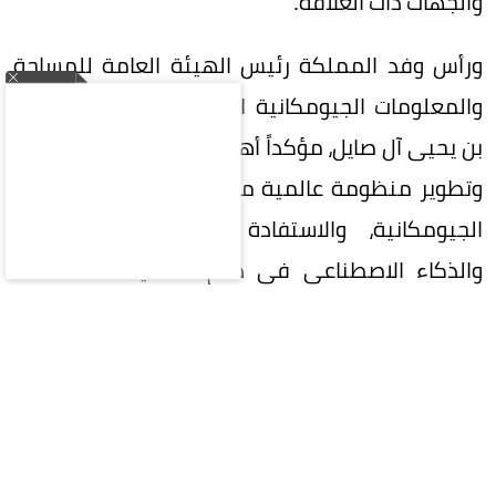
والجهات ذات العلاقة.
ورأس وفد المملكة رئيس الهيئة العامة للمساحة
والمعلومات الجيومكانية الدكتور المهندس محمد
بن يحيى آل صايل، مؤكداً أهمية تعزيز التعاون الدولي
وتطوير منظومة عالمية متكاملة لإدارة المعلومات
الجيومكانية، والاستفادة من التقنيات الحديثة
والذكاء الاصطناعي في دعم التنمية المستدامة
وصناعة القرار.
واستعرضت المملكة خلال الاجتماع جهودها في
تنفيذ إطار الأمم المتحدة المتكامل للمعلومات
الجيومكانية (UN-IGIF)، وتطوير السياسات والأطر