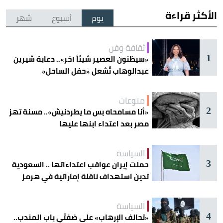
الأكثر قراءة
يوم
أسبوع
شهر
ثقافة وفن
1
«سيظنون العصير شيئاً آخر».. دعابة شيرين
عبدالوهاب تُشعل «حفل الساحل»
منوعات
2
«أنا مسامحاه بس ما يطردنيش».. مسنة تهز
مصر بعد اعتداء ابنها عليها
السياسة
3
حملت إيران عواقب اعتداءاتها .. السعودية
تدين استهداف ناقلة إماراتية في هرمز
السياسة
4
«تحالف الإرهاب» على ضفتَي باب المندب..