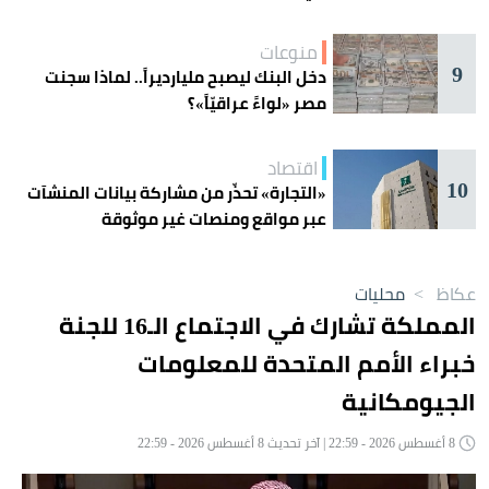
منوعات
9
دخل البنك ليصبح مليارديراً.. لماذا سجنت
مصر «لواءً عراقيّاً»؟
اقتصاد
10
«التجارة» تحذّر من مشاركة بيانات المنشآت
عبر مواقع ومنصات غير موثوقة
عكاظ
>
محليات
المملكة تشارك في الاجتماع الـ16 للجنة
خبراء الأمم المتحدة للمعلومات
الجيومكانية
8 أغسطس 2026 - 22:59 | آخر تحديث 8 أغسطس 2026 - 22:59