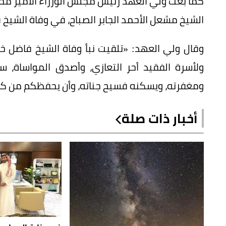
كما بعث ولي العهد رئيس مجلس الوزراء الأمير محم
الشيخ مشعل الأحمد الجابر الصباح، في وفاة الشيخ فا
وقال ولي العهد: «تلقيت نبأ وفاة الشيخ فاضل خال
ولأسرة الفقيد أحر التعازي، وأصدق المواساة، سا
ومغفرته، ويسكنه فسيح جناته، وأن يحفظكم من ك
أخبار ذات صلة