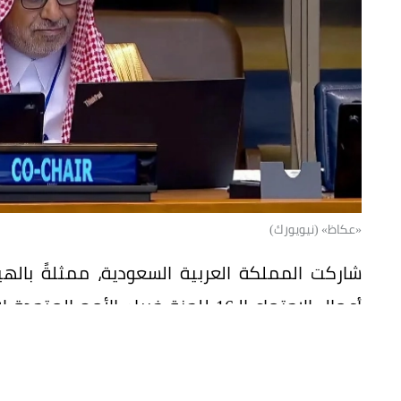
«عكاظ» (نيويورك)
شاركت المملكة العربية السعودية، ممثلةً باله
الذي عُقد في مقر الأمم المتحدة بمدينة نيويورك
والجهات ذات العلاقة.