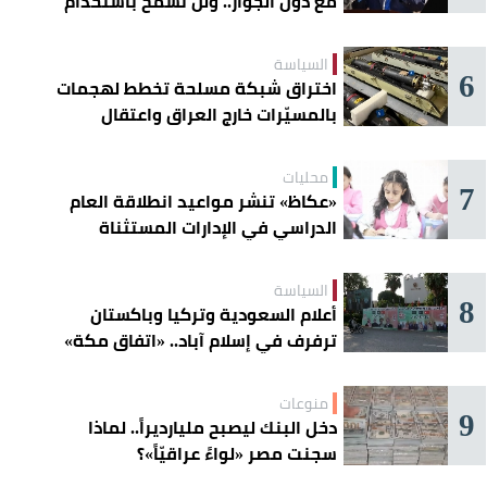
مع دول الجوار.. ولن نسمح باستخدام
أراضينا لتهديد أمنها
السياسة
6
اختراق شبكة مسلحة تخطط لهجمات
بالمسيّرات خارج العراق واعتقال
عناصرها
محليات
7
«عكاظ» تنشر مواعيد انطلاقة العام
الدراسي في الإدارات المستثناة
السياسة
8
أعلام السعودية وتركيا وباكستان
ترفرف في إسلام آباد.. «اتفاق مكة»
يوحّد الردع
منوعات
9
دخل البنك ليصبح مليارديراً.. لماذا
سجنت مصر «لواءً عراقيّاً»؟