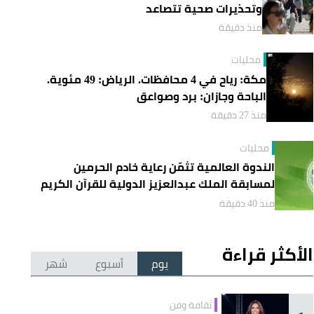
وتحذيرات صحية تتصاعد
منذ دقيقة
محليات
مكة: رياح في 4 محافظات. الرياض: 49 مئوية.
الباحة وجازان: برد وصواعق
منذ 27 دقيقة
محليات
الندوة العالمية تثمّن رعاية خادم الحرمين
لمسابقة الملك عبدالعزيز الدولية للقرآن الكريم
منذ 40 دقيقة
الأكثر قراءة
يوم
أسبوع
شهر
ثقافة وفن