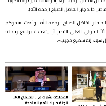
د بن سلمان، برقية عزاء ومواساة لأمير دولة الكويت
ضل خالد جابر الفاضل الصباح (رحمه الله).
د جابر الفاضل الصباح ـ رحمه الله ـ وأبعث لسموكم
ئلاً المولى العلي القدير أن يتغمده بواسع رحمته
ل سوء، إنه سميع مجيب».
المملكة تشارك في الاجتماع الـ16
للجنة خبراء الأمم المتحدة