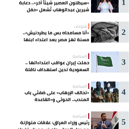
1
«سيظنون العصير شيئاً آخر».. دعابة
شيرين عبدالوهاب تُشعل «حفل
الساحل»
منوعات
2
«أنا مسامحاه بس ما يطردنيش»..
مسنة تهز مصر بعد اعتداء ابنها
عليها
السياسة
3
حملت إيران عواقب اعتداءاتها ..
السعودية تدين استهداف ناقلة
إماراتية في هرمز
السياسة
4
«تحالف الإرهاب» على ضفتَي باب
المندب.. الحوثي و«القاعدة
الصومالية» يوسّعان دائرة الخطر
السياسة
5
رئيس وزراء العراق: علاقات متوازنة