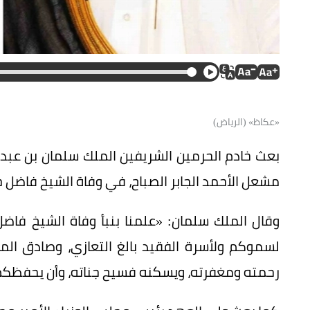
«عكاظ» (الرياض)
بعث خادم الحرمين الشريفين الملك سلمان بن عبدال
مشعل الأحمد الجابر الصباح، في وفاة الشيخ فاضل خال
وقال الملك سلمان: «علمنا بنبأ وفاة الشيخ فاضل خ
لسموكم ولأسرة الفقيد بالغ التعازي، وصادق المو
رحمته ومغفرته، ويسكنه فسيح جناته، وأن يحفظكم من