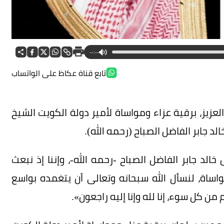
--:--
تابع قناة عكاظ على الواتساب
عزيز، برقية عزاء ومواساة لأمير دولة الكويت الشيخ
د جابر الفاضل الصباح (رحمه الله).
الد جابر الفاضل الصباح -رحمه الله-، وإننا إذ نبعث
اساة، لنسأل الله سبحانه وتعالى أن يتغمده بواسع
 كل سوء، إنا لله وإنا إليه راجعون».