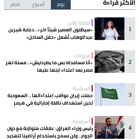
الأكثر قراءة
يوم
أسبوع
شهر
ثقافة وفن
1
«سيظنون العصير شيئاً آخر».. دعابة شيرين
عبدالوهاب تُشعل «حفل الساحل»
منوعات
2
«أنا مسامحاه بس ما يطردنيش».. مسنة تهز
مصر بعد اعتداء ابنها عليها
السياسة
3
حملت إيران عواقب اعتداءاتها .. السعودية
تدين استهداف ناقلة إماراتية في هرمز
السياسة
4
رئيس وزراء العراق: علاقات متوازنة مع دول
الجوار.. ولن نسمح باستخدام أراضينا لتهديد