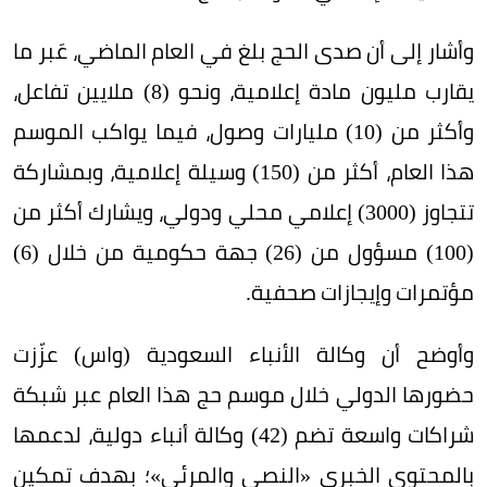
وأشار إلى أن صدى الحج بلغ في العام الماضي، عَبر ما
يقارب مليون مادة إعلامية، ونحو (8) ملايين تفاعل،
وأكثر من (10) مليارات وصول، فيما يواكب الموسم
هذا العام، أكثر من (150) وسيلة إعلامية، وبمشاركة
تتجاوز (3000) إعلامي محلي ودولي، ويشارك أكثر من
(100) مسؤول من (26) جهة حكومية من خلال (6)
مؤتمرات وإيجازات صحفية.
وأوضح أن وكالة الأنباء السعودية (واس) عزّزت
حضورها الدولي خلال موسم حج هذا العام عبر شبكة
شراكات واسعة تضم (42) وكالة أنباء دولية، لدعمها
بالمحتوى الخبري «النصي والمرئي»؛ بهدف تمكين