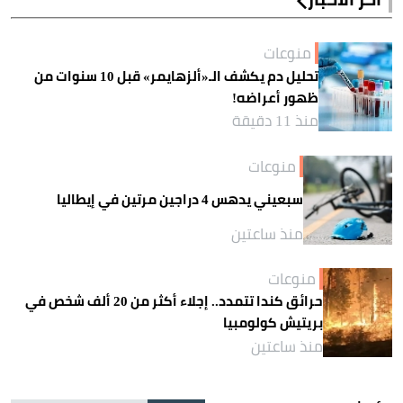
منوعات
تحليل دم يكشف الـ«ألزهايمر» قبل 10 سنوات من
ظهور أعراضه!
منذ 11 دقيقة
منوعات
سبعيني يدهس 4 دراجين مرتين في إيطاليا
منذ ساعتين
منوعات
حرائق كندا تتمدد.. إجلاء أكثر من 20 ألف شخص في
بريتيش كولومبيا
منذ ساعتين