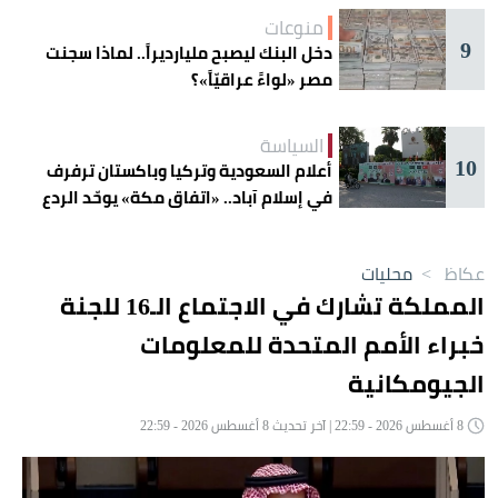
منوعات
9
دخل البنك ليصبح مليارديراً.. لماذا سجنت
مصر «لواءً عراقيّاً»؟
السياسة
10
أعلام السعودية وتركيا وباكستان ترفرف
في إسلام آباد.. «اتفاق مكة» يوحّد الردع
عكاظ
>
محليات
المملكة تشارك في الاجتماع الـ16 للجنة
خبراء الأمم المتحدة للمعلومات
الجيومكانية
8 أغسطس 2026 - 22:59 | آخر تحديث 8 أغسطس 2026 - 22:59