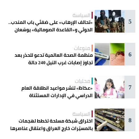
أمنها
السياسة
5
«تحالف الإرهاب» على ضفتَي باب المندب..
الحوثي و«القاعدة الصومالية» يوسّعان
دائرة الخطر
منوعات
6
منظمة الصحة العالمية تدعو للحذر بعد
تجاوز إصابات غرب النيل 240 حالة
محليات
7
«عكاظ» تنشر مواعيد انطلاقة العام
الدراسي في الإدارات المستثناة
السياسة
8
اختراق شبكة مسلحة تخطط لهجمات
بالمسيّرات خارج العراق واعتقال عناصرها