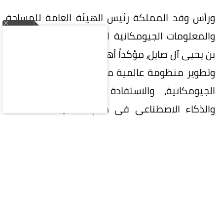
ورأس وفد المملكة رئيس الهيئة العامة للمساحة
والمعلومات الجيومكانية الدكتور المهندس محمد
بن يحيى آل صايل، مؤكداً أهمية تعزيز التعاون الدولي
وتطوير منظومة عالمية متكاملة لإدارة المعلومات
الجيومكانية، والاستفادة من التقنيات الحديثة
والذكاء الاصطناعي في دعم التنمية المستدامة
وصناعة القرار.
واستعرضت المملكة خلال الاجتماع جهودها في
تنفيذ إطار الأمم المتحدة المتكامل للمعلومات
الجيومكانية (UN-IGIF)، وتطوير السياسات والأطر
التنظيمية والمعايير الوطنية للبيانات الجيومكانية،