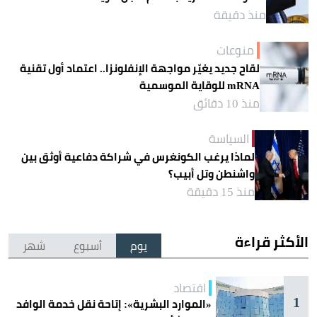
منذ دقيقة
منوعات
لقاح جديد يغيّر مواجهة الإنفلونزا.. اعتماد أول تقنية
mRNA للوقاية الموسمية
منذ 10 دقائق
السياسة
لماذا يرغب الكونغرس في شراكة دفاعية أوثق بين
واشنطن وتل أبيب؟
منذ 15 دقيقة
الأكثر قراءة
يوم
أسبوع
شهر
اقتصاد
1
«الموارد البشرية»: إتاحة نقل خدمة الوافد