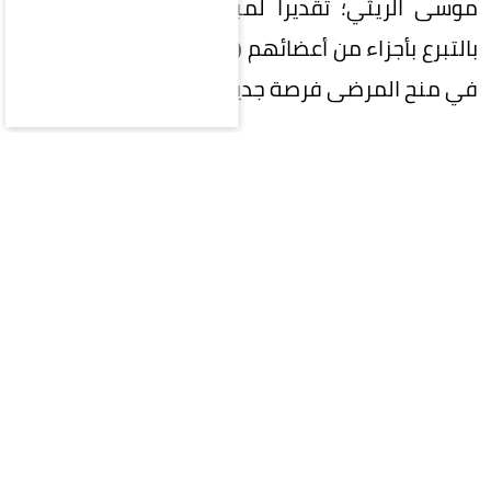
موسى الريثي؛ تقديراً لمبادرتهم الإنسانية النبيلة
بالتبرع بأجزاء من أعضائهم (الكبد والكلى)، بما أسهم
في منح المرضى فرصة جديدة للحياة.
وأكد أمير جازان أن التبرع بالأعضاء يُعد من أسمى صور
العطاء الإنساني، ويعكس ما يتحلى به أبناء الوطن من
مبادئ نبيلة وروح تكافل تسهم في إنقاذ الأرواح
والتخفيف من معاناة المرضى.
ونوّه بما توليه القيادة من اهتمام ودعم للقطاع
الصحي، وتعزيز ثقافة التبرع بالأعضاء، بما يحقق
مستهدفات جودة الحياة، ويسهم في ترسيخ الوعي
المجتمعي بأهمية هذه المبادرات الإنسانية.