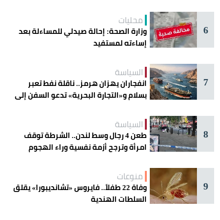
محليات
6
وزارة الصحة: إحالة صيدلي للمساءلة بعد
إساءته لمستفيد
السياسة
7
انفجاران يهزان هرمز.. ناقلة نفط تعبر
بسلام و«التجارة البحرية» تدعو السفن إلى
الحذر
السياسة
8
طعن 4 رجال وسط لندن.. الشرطة توقف
امرأة وترجح أزمة نفسية وراء الهجوم
منوعات
9
وفاة 22 طفلاً.. فايروس «تشانديبورا» يقلق
السلطات الهندية