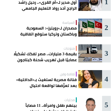
1
أول مدير لـ«أم القرى».. رحيل راشد
الراجح أحد رواد التعليم الجامعي
السياسة
2
مصدران لـ«رويترز»: السعودية
وباكستان وتركيا ستوقع اتفاقية
«دفاع مشترك» اليوم في جدة
منوعات
3
بقيمة 3 مليارات.. مصر تفكك تشكيلًا
عصابيًا قبل تهريب شحنة كبتاجون
ضخمة
ثقافة وفن
4
فنانة مصرية تستغيث بـ«الداخلية»
بعد تعرُّضها لواقعة احتيال
محليات
5
بينهم طفل وامرأة.. 11 مصاباً