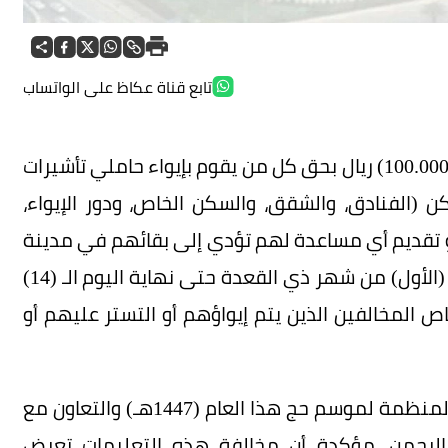
تابع قناة عكاظ على الواتساب
أكدت وزارة الداخلية تطبيق غرامة مالية تصل إلى (100.000) ريال بحق كل من يقوم بإيواء حاملي تأشيرات
(الفنادق، والشقق، والسكن الخاص، ودور الإيواء،
 أو تقديم أي مساعدة لهم تؤدي إلى بقائهم في مدينة
مكة المكرمة، والمشاعر المقدسة بداية من اليوم (الأول) من شهر ذي القعدة حتى نهاية اليوم الـ (14)
 المخالفين الذين يتم إيواؤهم أو التستر عليهم أو
وأهابت وزارة الداخلية بالجميع الالتزام بالتعليمات المنظمة لموسم حج هذا العام (1447هـ) والتعاون مع
لرحمن، مؤكدة أن مخالفة هذه التعليمات تعرض