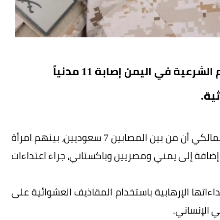
ية في اليمن إصابة 11 مدنياً
ية.
وأوضح المتحدث باسم التحالف اللواء الركن تركي المالكي أن من بين المصابين 7 سعوديين، بينهم امرأة
لثانية، إضافة إلى يمني ومصريين وباكستاني، جراء اعتداءات
تداءاتها الإرهابية باستخدام المقاذيف العشوائية على
لي الإنساني.