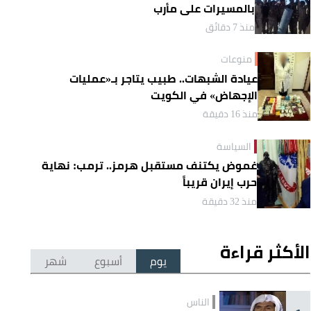
بالمسيرات على مأرب
منذ 7 دقائق
منوعات
عيادة الشبهات.. طبيب يتاجر بـ«عمليات
الإجهاض» في الكويت
منذ 16 دقيقة
السياسة
غموض يكتنف مستقبل هرمز.. ترمب: نهاية
حرب إيران قريباً
منذ 32 دقيقة
الأكثر قراءة
يوم
أسبوع
شهر
الناس