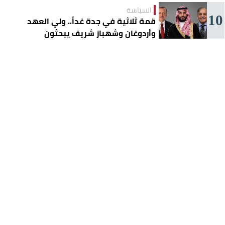
السياسة
10
قمة ثلاثية في جدة غداً.. ولي العهد
وأردوغان وشهباز شريف يبحثون
تعزيز التعاون