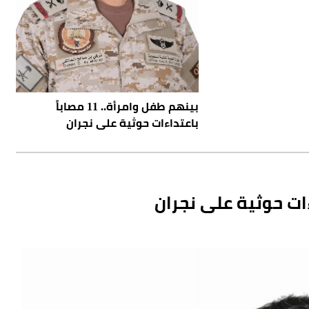
بينهم طفل وامرأة.. 11 مصاباً
باعتداءات حوثية على نجران