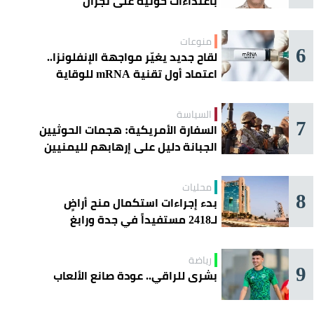
باعتداءات حوثية على نجران
منوعات
6
لقاح جديد يغيّر مواجهة الإنفلونزا..
اعتماد أول تقنية mRNA للوقاية
الموسمية
السياسة
7
السفارة الأمريكية: هجمات الحوثيين
الجبانة دليل على إرهابهم لليمنيين
محليات
8
بدء إجراءات استكمال منح أراضٍ
لـ2418 مستفيداً في جدة ورابغ
والليث
رياضة
9
بشرى للراقي.. عودة صانع الألعاب