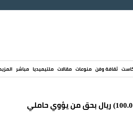
كاست
ثقافة وفن
منوعات
مقالات
ملتيميديا
مباشر
المزيد
«الداخلية»: غرامة مالية تصل إلى (100.000) ريال بحق من يؤوي حاملي