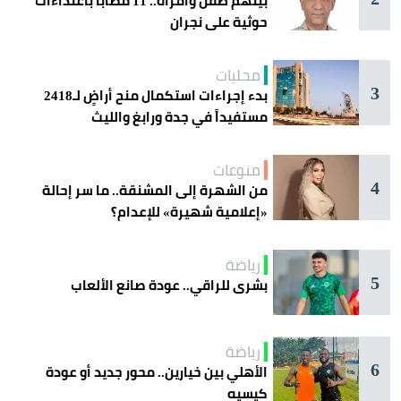
بينهم طفل وامرأة.. 11 مصاباً باعتداءات
حوثية على نجران
محليات
3
بدء إجراءات استكمال منح أراضٍ لـ2418
مستفيداً في جدة ورابغ والليث
منوعات
4
من الشهرة إلى المشنقة.. ما سر إحالة
«إعلامية شهيرة» للإعدام؟
رياضة
5
بشرى للراقي.. عودة صانع الألعاب
رياضة
6
الأهلي بين خيارين.. محور جديد أو عودة
كيسيه