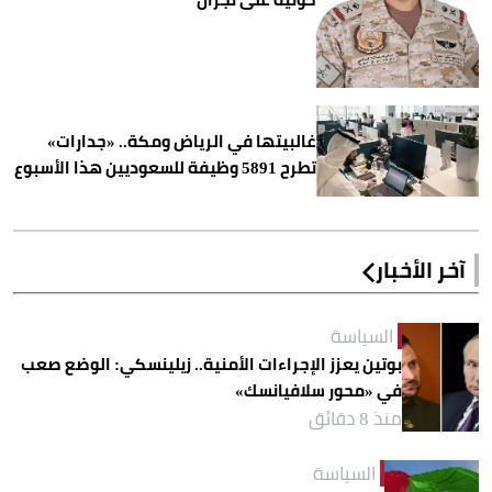
غالبيتها في الرياض ومكة.. «جدارات»
تطرح 5891 وظيفة للسعوديين هذا الأسبوع
آخر الأخبار
السياسة
بوتين يعزز الإجراءات الأمنية.. زيلينسكي: الوضع صعب
في «محور سلافيانسك»
منذ 8 دقائق
السياسة