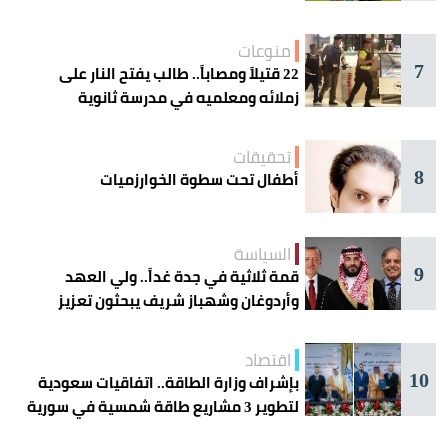
منوعات
7
22 قتيلاً ومصاباً.. طالب يفتح النار على
زملائه ومعلميه في مدرسة ثانوية
تحقيقات
8
أطفال تحت سطوة الخوارزميات
السياسة
9
قمة ثلاثية في جدة غداً.. ولي العهد
وأردوغان وشهباز شريف يبحثون تعزيز
التعاون
اقتصاد
10
بإشراف وزارة الطاقة.. اتفاقيات سعودية
لتطوير 3 مشاريع طاقة شمسية في سورية