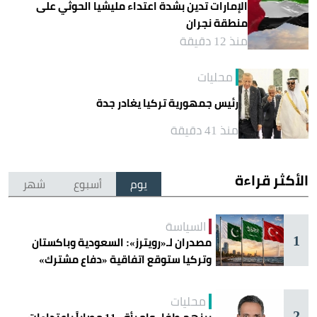
الإمارات تدين بشدة اعتداء مليشيا الحوثي على
منطقة نجران
منذ 12 دقيقة
محليات
رئيس جمهورية تركيا يغادر جدة
منذ 41 دقيقة
الأكثر قراءة
يوم
أسبوع
شهر
السياسة
1
مصدران لـ«رويترز»: السعودية وباكستان
وتركيا ستوقع اتفاقية «دفاع مشترك»
اليوم في جدة
محليات
2