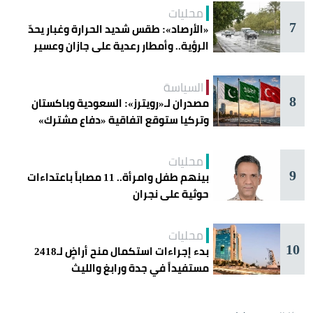
محليات
7
«الأرصاد»: طقس شديد الحرارة وغبار يحدّ
الرؤية.. وأمطار رعدية على جازان وعسير
السياسة
8
مصدران لـ«رويترز»: السعودية وباكستان
وتركيا ستوقع اتفاقية «دفاع مشترك»
اليوم في جدة
محليات
9
بينهم طفل وامرأة.. 11 مصاباً باعتداءات
حوثية على نجران
محليات
10
بدء إجراءات استكمال منح أراضٍ لـ2418
مستفيداً في جدة ورابغ والليث