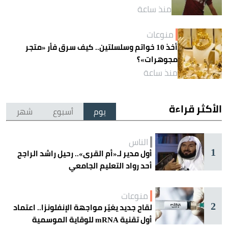
منذ ساعة
منوعات
أخذ 10 خواتم وسلسلتين.. كيف سرق فأر «متجر
مجوهرات»؟
منذ ساعة
الأكثر قراءة
يوم
أسبوع
شهر
الناس
1
أول مدير لـ«أم القرى».. رحيل راشد الراجح
أحد رواد التعليم الجامعي
منوعات
2
لقاح جديد يغيّر مواجهة الإنفلونزا.. اعتماد
أول تقنية mRNA للوقاية الموسمية