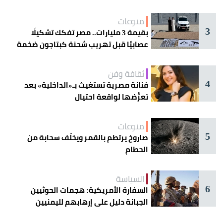
منوعات
3
بقيمة 3 مليارات.. مصر تفكك تشكيلًا
عصابيًا قبل تهريب شحنة كبتاجون ضخمة
ثقافة وفن
4
فنانة مصرية تستغيث بـ«الداخلية» بعد
تعرُّضها لواقعة احتيال
منوعات
5
صاروخ يرتطم بالقمر ويخلّف سحابة من
الحطام
السياسة
6
السفارة الأمريكية: هجمات الحوثيين
الجبانة دليل على إرهابهم لليمنيين