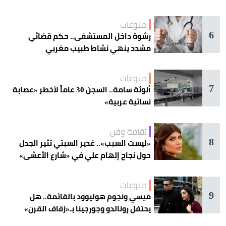
منوعات
6
رشوة داخل المستشفى.. حكم قضائي
مشدد ينهي نشاط طبيب مغربي
منوعات
7
أنوثة سامة.. السجن 30 عاماً لأخطر «عصابة
نسائية عربية»
ثقافة وفن
8
«ليست السبب».. غدير السبتي تثير الجدل
حول نجاح إلهام علي في «شارع الأعشى»
منوعات
9
ميسي ونجوم هوليوود بالقائمة.. هل
يحتفل رونالدو وجورجينا بـ«زفاف القرن»
غداً؟