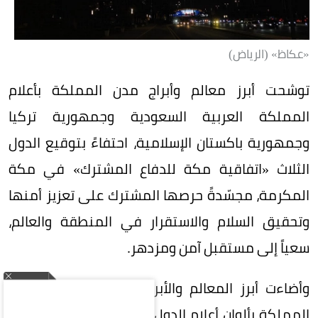
«عكاظ» (الرياض)
توشحت أبرز معالم وأبراج مدن المملكة بأعلام
المملكة العربية السعودية وجمهورية تركيا
وجمهورية باكستان الإسلامية، احتفاءً بتوقيع الدول
الثلاث «اتفاقية مكة للدفاع المشترك» في مكة
المكرمة، مجسّدةً حرصها المشترك على تعزيز أمنها
وتحقيق السلام والاستقرار في المنطقة والعالم،
سعياً إلى مستقبل آمن ومزدهر.
وأضاءت أبرز المعالم والأبراج في عدد من مناطق
المملكة بألوان أعلام الدول الثلاث، في مشهد واكب