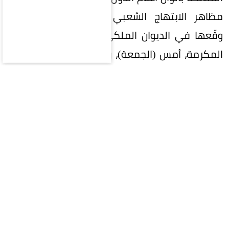
مظاهر الابتهاج الشعبي بتوقيع الاتفاقية التي
وقّعها في الديوان الملكي بقصر الصفا في مكة
المكرمة، أمس (الجمعة)، ولي العهد رئيس مجلس
الوزراء الأمير محمد بن سلمان بن عبدالعزيز، والرئيس
التركي رجب طيب أردوغان، ورئيس وزراء باكستان
محمد شهباز شريف.
وتأتي مظاهر الاحتفاء تأكيداً على العلاقات المتميزة
بين المملكة وتركيا وباكستان، وانطلاقاً من الروابط
التاريخية الراسخة بين الدول الثلاث، وبناءً على أواصر
الأخوة والتضامن الإسلامي التي تجمعها، واستناداً
إلى المصالح الإستراتيجية المشتركة والتعاون