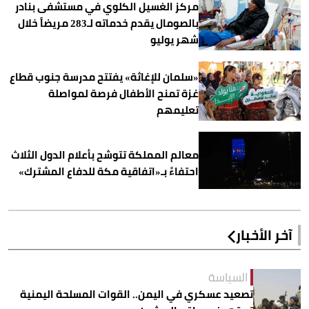
مركز الغسيل الكلوي في مستشفى بنادر
بالصومال يقدم خدماته لـ283 مريضاً خلال
شهر يوليو
«سلمان للإغاثة» يفتتح مدرسة جنوب قطاع
غزة تمنح الأطفال فرصة لمواصلة
تعليمهم
معالم المملكة تتوشح بأعلام الدول الثلاث
احتفاءً بـ«اتفاقية مكة للدفاع المشترك»
آخر الأخبار
السياسة
تصعيد عسكري في اليمن.. القوات المسلحة اليمنية