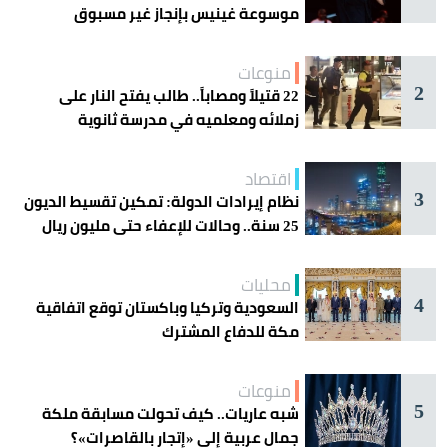
موسوعة غينيس بإنجاز غير مسبوق
منوعات
2
22 قتيلاً ومصاباً.. طالب يفتح النار على
زملائه ومعلميه في مدرسة ثانوية
اقتصاد
3
نظام إيرادات الدولة: تمكين تقسيط الديون
25 سنة.. وحالات للإعفاء حتى مليون ريال
محليات
4
السعودية وتركيا وباكستان توقع اتفاقية
مكة للدفاع المشترك
منوعات
5
شبه عاريات.. كيف تحولت مسابقة ملكة
جمال عربية إلى «إتجار بالقاصرات»؟