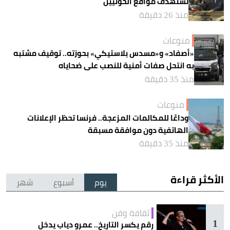
تستهدف مواقع الحوثيين
منذ 26 دقيقة
منوعات
«أصفاد» و«مسدس بلاستيكي» بحوزته.. توقيف مشتبه
به انتحل صفات أمنية للنصب على ضحاياه
منذ 35 دقيقة
منوعات
وداعًا للمكالمات المزعجة.. فرنسا تحظر الإعلانات
الهاتفية دون موافقة مسبقة
منذ 35 دقيقة
الأكثر قراءة
يوم
أسبوع
شهر
ثقافة وفن
1
رقم يكسر التاريخ.. عمرو دياب يدخل