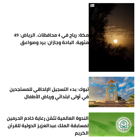
مكة: رياح في 4 محافظات. الرياض: 49
مئوية. الباحة وجازان: برد وصواعق
تبوك: بدء التسجيل الإلحاقي للمستجدين
في أولى ابتدائي ورياض الأطفال
الندوة العالمية تثمّن رعاية خادم الحرمين
لمسابقة الملك عبدالعزيز الدولية للقرآن
الكريم