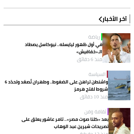
آخر الأخبار
رياضة
في أول ظهور ليايسله.. نيوكاسل يصطاد
الـ«خفافيش»
منذ 6 دقائق
السياسة
واشنطن تراهن على الضغوط.. وطهران تُصعّد وتحدّد 6
شروط لفتح هرمز
منذ 10 دقائق
ثقافة وفن
بعد «كلنا صوت مصر».. تامر عاشور يعلق على
تصريحات شيرين عبد الوهاب