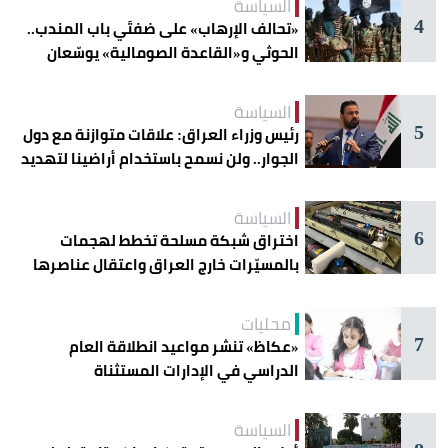
السياسة
4
«تحالف الإرهاب» على ضفتَي باب المندب..
الحوثي و«القاعدة الصومالية» يوسّعان
دائرة الخطر
السياسة
5
رئيس وزراء العراق: علاقات متوازنة مع دول
الجوار.. ولن نسمح باستخدام أراضينا لتهديد
أمنها
السياسة
6
اختراق شبكة مسلحة تخطط لهجمات
بالمسيّرات خارج العراق واعتقال عناصرها
محليات
7
«عكاظ» تنشر مواعيد انطلاقة العام
الدراسي في الإدارات المستثناة
السياسة