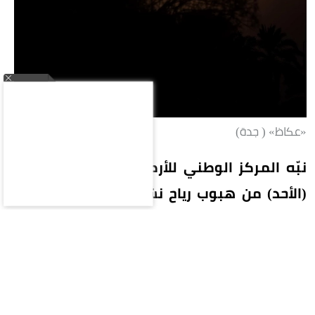
«عكاظ» ( جدة)
نبّه المركز الوطني للأرصاد في تقرير له اليوم
(الأحد) من هبوب رياح نشطة تصل سرعتها إلى
40-49 كم/ساعة، على محافظات بحرة (الشعيبة)
والليث والقنفذة ورابغ، تؤدي إلى تدنٍ في مدى
الرؤية الأفقية. وبيّن المركز أن الحالة تستمر حتى
الساعة السابعة مساءً.