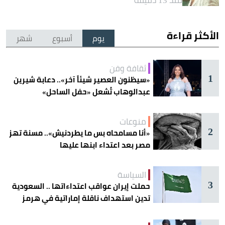
منذ 13 دقيقة
الأكثر قراءة
يوم
أسبوع
شهر
ثقافة وفن
1
«سيظنون العصير شيئاً آخر».. دعابة شيرين
عبدالوهاب تُشعل «حفل الساحل»
منوعات
2
«أنا مسامحاه بس ما يطردنيش».. مسنة تهز
مصر بعد اعتداء ابنها عليها
السياسة
3
حملت إيران عواقب اعتداءاتها .. السعودية
تدين استهداف ناقلة إماراتية في هرمز