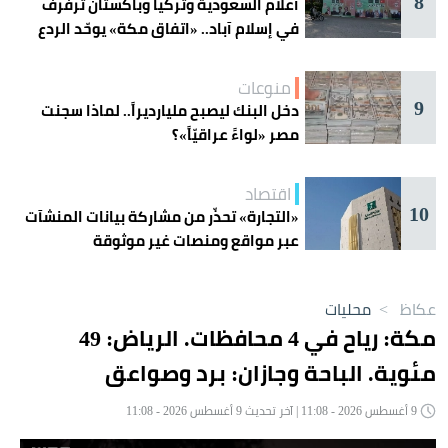
8
أعلام السعودية وتركيا وباكستان ترفرف
في إسلام آباد.. «اتفاق مكة» يوحّد الردع
منوعات
9
دخل البنك ليصبح مليارديراً.. لماذا سجنت
مصر «لواءً عراقيّاً»؟
اقتصاد
10
«التجارة» تحذّر من مشاركة بيانات المنشآت
عبر مواقع ومنصات غير موثوقة
عكاظ
>
محليات
مكة: رياح في 4 محافظات. الرياض: 49
مئوية. الباحة وجازان: برد وصواعق
9 أغسطس 2026 - 11:08 | آخر تحديث 9 أغسطس 2026 - 11:08