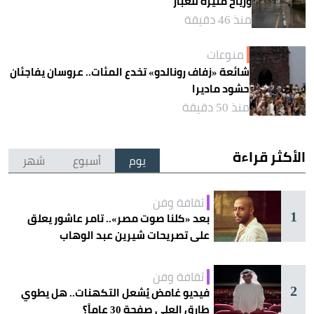
ورياح مثيرة للغبار
منذ 46 دقيقة
منوعات
شائعة «زفاف رونالدو» تخدع المئات.. عروسان يفاجئان
حشود ماديرا
منذ 50 دقيقة
الأكثر قراءة
يوم
أسبوع
شهر
ثقافة وفن
1
بعد «كلنا صوت مصر».. تامر عاشور يعلق
على تصريحات شيرين عبد الوهاب
ثقافة وفن
2
فيديو غامض يُشعل التكهنات.. هل يطوي
طارق العلي صفحة 30 عاماً؟