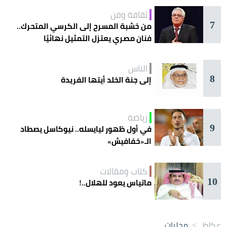
ثقافة وفن
7
من خشبة المسرح إلى الكرسي المتحرك..
فنان مصري يعتزل التمثيل نهائيًا
الناس
8
إلى جنة الخلد أيتها الفريدة
رياضة
9
في أول ظهور ليايسله.. نيوكاسل يصطاد
الـ«خفافيش»
كتاب ومقالات
10
ماتياس يعود للهلال..!
عكاظ
>
محليات