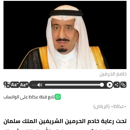
خامم الحرمين
--:--
تابع قناة عكاظ على الواتساب
«عكاظ» (الرياض)
تحت رعاية خادم الحرمين الشريفين الملك سلمان