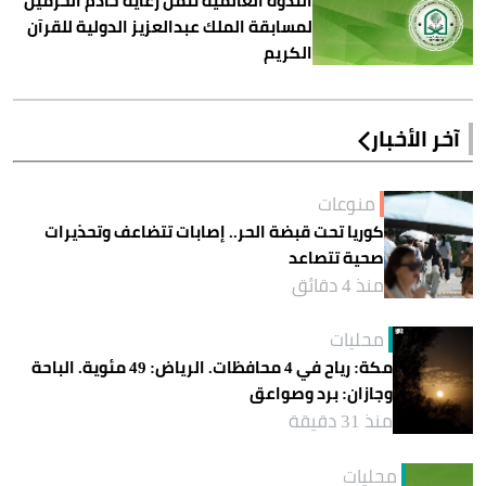
الندوة العالمية تثمّن رعاية خادم الحرمين
لمسابقة الملك عبدالعزيز الدولية للقرآن
الكريم
آخر الأخبار
منوعات
كوريا تحت قبضة الحر.. إصابات تتضاعف وتحذيرات
صحية تتصاعد
منذ 4 دقائق
محليات
مكة: رياح في 4 محافظات. الرياض: 49 مئوية. الباحة
وجازان: برد وصواعق
منذ 31 دقيقة
محليات