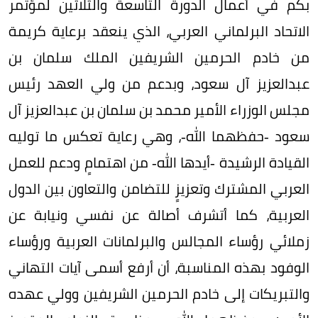
بكم في أعمال الدورة التاسعة والثلاثين لمؤتمر
الاتحاد البرلماني العربي، الذي ينعقد برعاية كريمة
من خادم الحرمين الشريفين الملك سلمان بن
عبدالعزيز آل سعود، وبدعم من ولي العهد رئيس
مجلس الوزراء الأمير محمد بن سلمان بن عبدالعزيز آل
سعود -حفظهما الله-، وهي رعاية تعكس ما توليه
القيادة الرشيدة -أيدها الله- من اهتمامٍ ودعم للعمل
العربي المشترك وتعزيزٍ للتضامن والتعاون بين الدول
العربية، كما أتشرف أصالة عن نفسي ونيابة عن
زملائي رؤساء المجالس والبرلمانات العربية ورؤساء
الوفود بهذه المناسبة، أن أرفع أسمى آيات التهاني
والتبريكات إلى خادم الحرمين الشريفين وولي عهده