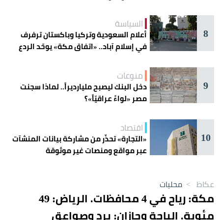
السياسة
8
أعلام السعودية وتركيا وباكستان ترفرف
في إسلام آباد.. «اتفاق مكة» يوحّد الردع
منوعات
9
دخل البنك ليصبح مليارديراً.. لماذا سجنت
مصر «لواءً عراقيّاً»؟
اقتصاد
10
«التجارة» تحذّر من مشاركة بيانات المنشآت
عبر مواقع ومنصات غير موثوقة
عكاظ
>
محليات
مكة: رياح في 4 محافظات. الرياض: 49
مئوية. الباحة وجازان: برد وصواعق