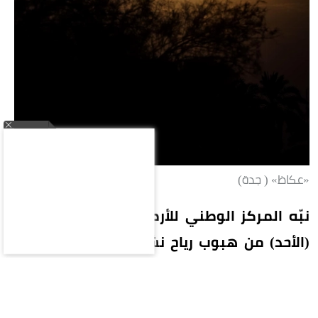
«عكاظ» ( جدة)
نبّه المركز الوطني للأرصاد في تقرير له اليوم
(الأحد) من هبوب رياح نشطة تصل سرعتها إلى
40-49 كم/ساعة، على محافظات بحرة (الشعيبة)
والليث والقنفذة ورابغ، تؤدي إلى تدنٍ في مدى