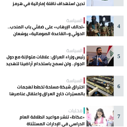
تدين استهداف ناقلة إماراتية في هرمز
السياسة
4
«تحالف الإرهاب» على ضفتَي باب المندب..
الحوثي و«القاعدة الصومالية» يوسّعان
دائرة الخطر
السياسة
5
رئيس وزراء العراق: علاقات متوازنة مع دول
الجوار.. ولن نسمح باستخدام أراضينا لتهديد
أمنها
السياسة
6
اختراق شبكة مسلحة تخطط لهجمات
بالمسيّرات خارج العراق واعتقال عناصرها
محليات
7
«عكاظ» تنشر مواعيد انطلاقة العام
الدراسي في الإدارات المستثناة