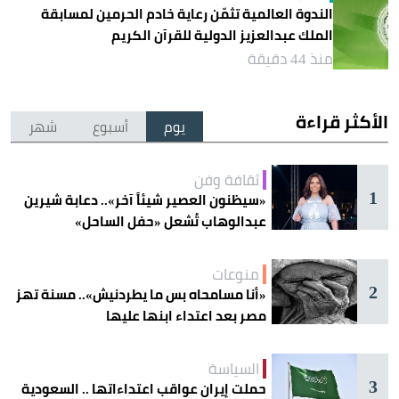
الندوة العالمية تثمّن رعاية خادم الحرمين لمسابقة
الملك عبدالعزيز الدولية للقرآن الكريم
منذ 44 دقيقة
الأكثر قراءة
يوم
أسبوع
شهر
ثقافة وفن
1
«سيظنون العصير شيئاً آخر».. دعابة شيرين
عبدالوهاب تُشعل «حفل الساحل»
منوعات
2
«أنا مسامحاه بس ما يطردنيش».. مسنة تهز
مصر بعد اعتداء ابنها عليها
السياسة
3
حملت إيران عواقب اعتداءاتها .. السعودية