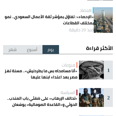
اقتصاد
«الإحصاء»: تفاؤل بمؤشر ثقة الأعمال السعودي.. نمو
بمختلف القطاعات
منذ 20 دقيقة
الأكثر قراءة
يوم
أسبوع
شهر
منوعات
1
«أنا مسامحاه بس ما يطردنيش».. مسنة تهز
مصر بعد اعتداء ابنها عليها
السياسة
2
«تحالف الإرهاب» على ضفتَي باب المندب..
الحوثي و«القاعدة الصومالية» يوسّعان
دائرة الخطر