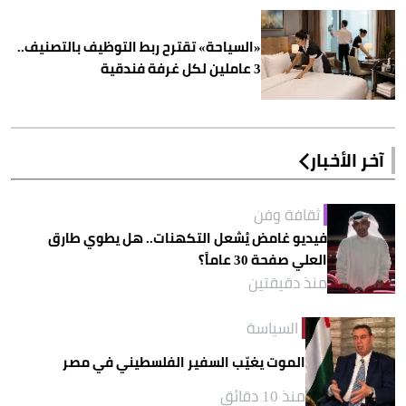
«السياحة» تقترح ربط التوظيف بالتصنيف..
3 عاملين لكل غرفة فندقية
آخر الأخبار
ثقافة وفن
فيديو غامض يُشعل التكهنات.. هل يطوي طارق
العلي صفحة 30 عاماً؟
منذ دقيقتين
السياسة
الموت يغيّب السفير الفلسطيني في مصر
منذ 10 دقائق