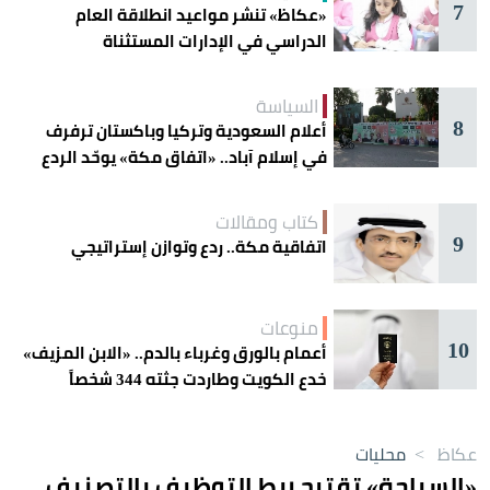
7
«عكاظ» تنشر مواعيد انطلاقة العام
الدراسي في الإدارات المستثناة
السياسة
8
أعلام السعودية وتركيا وباكستان ترفرف
في إسلام آباد.. «اتفاق مكة» يوحّد الردع
كتاب ومقالات
9
اتفاقية مكة.. ردع وتوازن إستراتيجي
منوعات
10
أعمام بالورق وغرباء بالدم.. «الابن المزيف»
خدع الكويت وطاردت جثته 344 شخصاً
عكاظ
>
محليات
«السياحة» تقترح ربط التوظيف بالتصنيف..