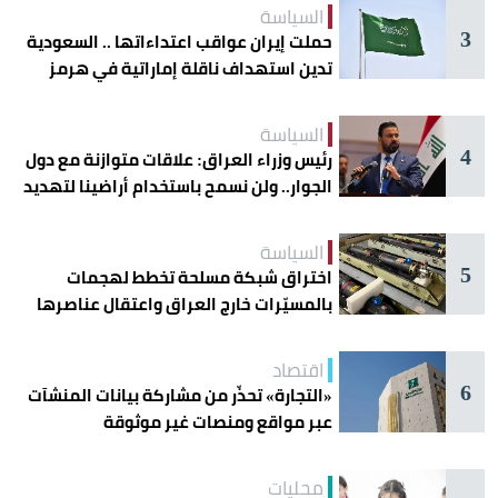
السياسة
3
حملت إيران عواقب اعتداءاتها .. السعودية
تدين استهداف ناقلة إماراتية في هرمز
السياسة
4
رئيس وزراء العراق: علاقات متوازنة مع دول
الجوار.. ولن نسمح باستخدام أراضينا لتهديد
أمنها
السياسة
5
اختراق شبكة مسلحة تخطط لهجمات
بالمسيّرات خارج العراق واعتقال عناصرها
اقتصاد
6
«التجارة» تحذّر من مشاركة بيانات المنشآت
عبر مواقع ومنصات غير موثوقة
محليات