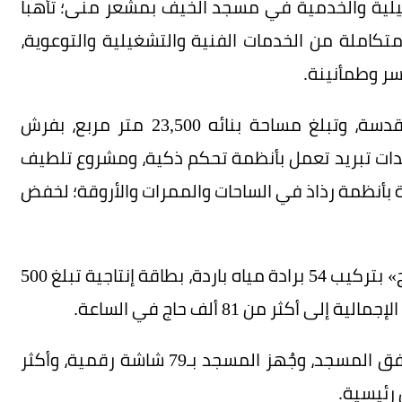
غيلية والخدمية في مسجد الخيف بمشعر منى؛ تأهباً
كاملة من الخدمات الفنية والتشغيلية والتوعوية،
سر وطمأنينة.
ويُعد مسجد الخيف من أبرز مساجد المشاعر المقدسة، وتبلغ مساحة بنائه 23,500 متر مربع، بفرش
 27 ألف متر مربع، بالسجاد الفاخر، و410 وحدات تبريد تعمل بأنظمة تحكم ذكية، ومشروع تلطيف
سجد بتركيب 57 مروحة مزودة بأنظمة رذاذ في الساحات والممرات والأروقة؛ لخفض
وفي الشأن ذاته، نفذت الوزارة مشروع «سقيا الحجاج» بتركيب 54 برادة مياه باردة، بطاقة إنتاجية تبلغ 500
كثر من 81 ألف حاج في الساعة.
فيما أتاحت خدمة شحن الهواتف الجوالة داخل مرافق المسجد، وجُهز المسجد بـ79 شاشة رقمية، وأكثر