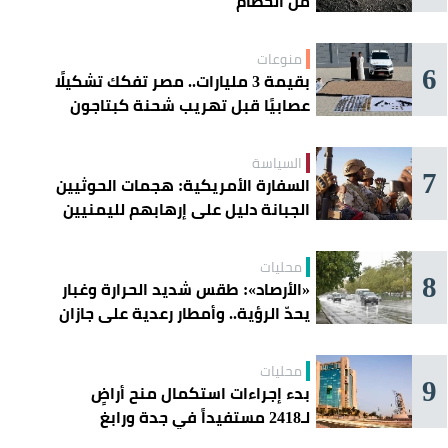
من الحطام
منوعات
6
بقيمة 3 مليارات.. مصر تفكك تشكيلًا
عصابيًا قبل تهريب شحنة كبتاجون
ضخمة
السياسة
7
السفارة الأمريكية: هجمات الحوثيين
الجبانة دليل على إرهابهم لليمنيين
محليات
8
«الأرصاد»: طقس شديد الحرارة وغبار
يحدّ الرؤية.. وأمطار رعدية على جازان
وعسير
محليات
9
بدء إجراءات استكمال منح أراضٍ
لـ2418 مستفيداً في جدة ورابغ
والليث