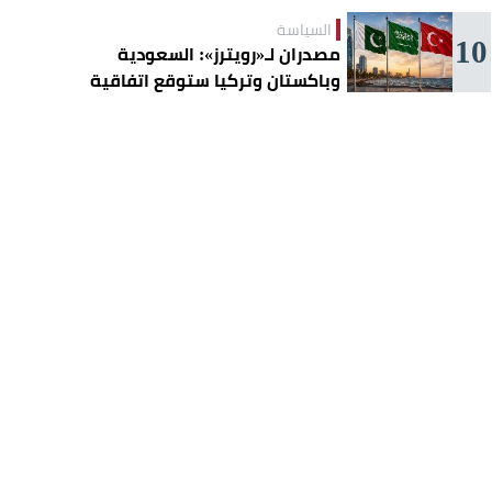
السياسة
10
مصدران لـ«رويترز»: السعودية
وباكستان وتركيا ستوقع اتفاقية
«دفاع مشترك» اليوم في جدة