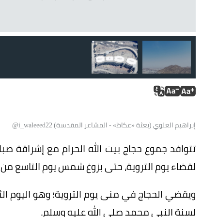
إبراهيم العلوي (بعثة «عكاظ» - المشاعر المقدسة) i_waleeed22@
تتوافد جموع حجاج بيت الله الحرام مع إشراقة ص
لقضاء يوم التروية، حتى بزوغ شمس يوم التاسع من 
ويقضي الحجاج في منى يوم التروية؛ وهو اليوم الثام
لسنة النبي محمد صلى الله عليه وسلم.