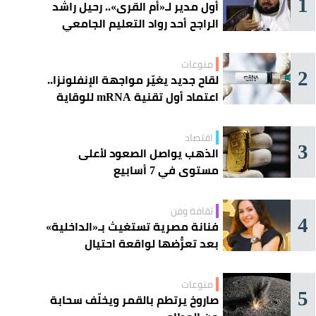
1
أول مدير لـ«أم القرى».. رحيل راشد
الراجح أحد رواد التعليم الجامعي
منوعات
2
لقاح جديد يغيّر مواجهة الإنفلونزا..
اعتماد أول تقنية mRNA للوقاية
الموسمية
اقتصاد
3
الذهب يواصل الصعود لأعلى
مستوى في 7 أسابيع
ثقافة وفن
4
فنانة مصرية تستغيث بـ«الداخلية»
بعد تعرُّضها لواقعة احتيال
منوعات
5
صاروخ يرتطم بالقمر ويخلّف سحابة