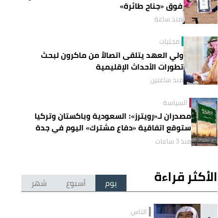
فوق «جناح طائرة»
منذ ساعة
محليات
ولي العهد يتلقى اتصالاً من ماكرون لبحث
تطورات الأحداث الإقليمية
منذ ساعتين
السياسة
مصدران لـ«رويترز»: السعودية وباكستان وتركيا
ستوقع اتفاقية «دفاع مشترك» اليوم في جدة
منذ 3 ساعات
الأكثر قراءة
يوم
أسبوع
شهر
الناس