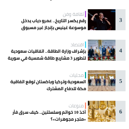
ثقافة وفن
3
رقم يكسر التاريخ.. عمرو دياب يدخل
موسوعة غينيس بإنجاز غير مسبوق
اقتصاد
4
بإشراف وزارة الطاقة.. اتفاقيات سعودية
لتطوير 3 مشاريع طاقة شمسية في سورية
محليات
5
السعودية وتركيا وباكستان توقع اتفاقية
مكة للدفاع المشترك
منوعات
6
أخذ 10 خواتم وسلسلتين.. كيف سرق فأر
«متجر مجوهرات»؟