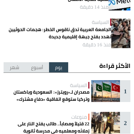
منذ 14 دقيقة
السياسة
الجامعة العربية تدق ناقوس الخطر: هجمات الحوثيين
تهدد بفتح جبهة إقليمية جديدة
منذ 16 دقيقة
الأكثر قراءة
يوم
أسبوع
شهر
السياسة
1
مصدران لـ«رويترز»: السعودية وباكستان
وتركيا ستوقع اتفاقية «دفاع مشترك»
اليوم في جدة
منوعات
2
22 قتيلاً ومصاباً.. طالب يفتح النار على
زملائه ومعلميه في مدرسة ثانوية