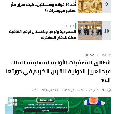
9
أخذ 10 خواتم وسلسلتين.. كيف سرق فأر
«متجر مجوهرات»؟
محليات
10
السعودية وتركيا وباكستان توقع اتفاقية
مكة للدفاع المشترك
عكاظ
>
محليات
انطلاق التصفيات الأولية لمسابقة الملك
عبدالعزيز الدولية للقرآن الكريم في دورتها
الـ46
7 أغسطس 2026 - 23:21 | آخر تحديث 7 أغسطس 2026 - 23:21