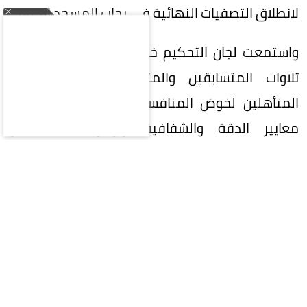
لانطلاق التصفيات النهائية في رحاب المسجد الحرام.
واستمعت لجان التحكيم خلال التصفيات الأولية إلى
تلاوات المتسابقين والمتسابقات، بهدف تحديد
المتأهلين لخوض المنافسات النهائية، وفق أعلى
معايير الدقة والشفافية، وبإشراف نخبة من
المحكمين والمحكمات الدوليين المتخصصين في
القراءات وأحكام التلاوة.
ويشارك في الدورة الحالية 334 متسابقًا ومتسابقة
يمثلون 133 دولة، يتنافسون في فروع المسابقة
الخمسة، التي تشمل حفظ القرآن الكريم كاملًا
بالقراءات السبع المتواترة من طريق الشاطبية روايةً