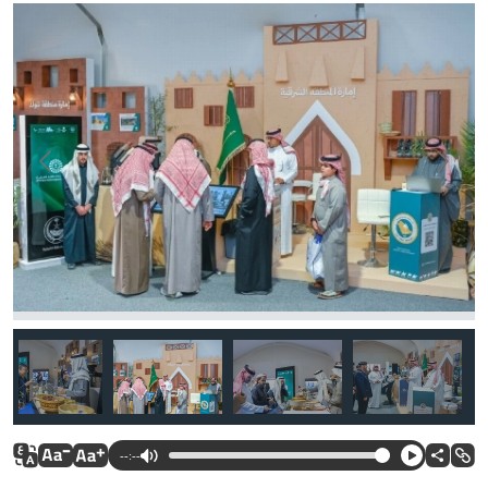
--:--