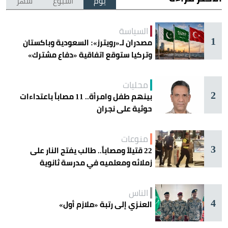
يوم
أسبوع
شهر
السياسة
1
مصدران لـ«رويترز»: السعودية وباكستان
وتركيا ستوقع اتفاقية «دفاع مشترك»
اليوم في جدة
محليات
2
بينهم طفل وامرأة.. 11 مصاباً باعتداءات
حوثية على نجران
منوعات
3
22 قتيلاً ومصاباً.. طالب يفتح النار على
زملائه ومعلميه في مدرسة ثانوية
الناس
4
العنزي إلى رتبة «ملازم أول»