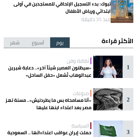
تبوك: بدء التسجيل الإلحاقي للمستجدين في أولى
ابتدائي ورياض الأطفال
منذ 35 دقيقة
الأكثر قراءة
يوم
أسبوع
شهر
ثقافة وفن
1
«سيظنون العصير شيئاً آخر».. دعابة شيرين
عبدالوهاب تُشعل «حفل الساحل»
منوعات
2
«أنا مسامحاه بس ما يطردنيش».. مسنة تهز
مصر بعد اعتداء ابنها عليها
السياسة
3
حملت إيران عواقب اعتداءاتها .. السعودية