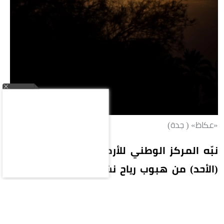
«عكاظ» ( جدة)
نبّه المركز الوطني للأرصاد في تقرير له اليوم
(الأحد) من هبوب رياح نشطة تصل سرعتها إلى
40-49 كم/ساعة، على محافظات بحرة (الشعيبة)
والليث والقنفذة ورابغ، تؤدي إلى تدنٍ في مدى