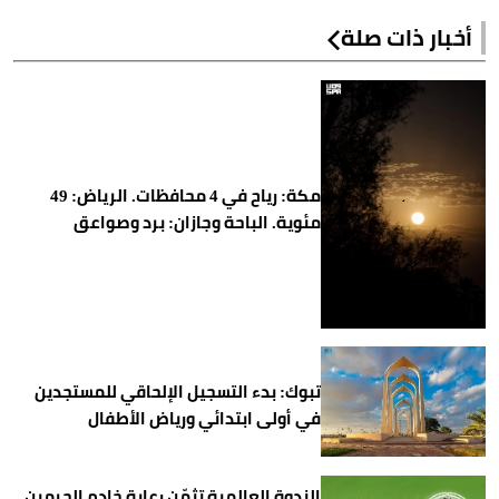
أخبار ذات صلة
مكة: رياح في 4 محافظات. الرياض: 49
مئوية. الباحة وجازان: برد وصواعق
تبوك: بدء التسجيل الإلحاقي للمستجدين
في أولى ابتدائي ورياض الأطفال
الندوة العالمية تثمّن رعاية خادم الحرمين