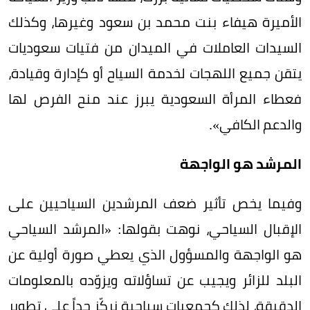
الأميرة هيفاء بنت محمد بن سعود وغيرها، وكذلك
السيدات العاملات في الميدان من فتيات سعوديات
يتقن جميع اللهجات لخدمة السياح أو كإدارة وقيادة،
فعطاء المرأة السعودية يبرز عند منح الفرص لها
والدعم الكافي».
المرشد هو الواجهة
وفيما يخص تأثير ضعف المرشدين السياحيين على
الإقبال السياحي، نوهت بقولها: «المرشد السياحي
هو الواجهة والمسؤول الذي يعطي صورة أولية عن
البلد للزائر ويجيب عن تساؤلاته ويزوّده بالمعلومات
الدقيقة، لذلك كجمعيات سياحية نركّز جداً على تطوير