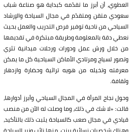
العطوي، أن أبرز ما تقدّمه كبداية هو صناعة شباب
سعودي متقن ومتقدّم في مجال السياحة والإرشاد
السياحي من ناحية توفير فرص التدريب والعمل بحيث
نعطي دقة بالمعلومة وطريقة مبتكرة في تقديمها
من خلال ورش عمل ودورات ورحلات ميدانية تثري
وتصور لسياح ومرتادي الأماكن السياحية كل ما يمكن
معرفته وتخيله من هويه تراثية وحضارة وازدهار
وثقافة.
وحول نجاح المرأة في المجال السياحي وأبرز أدوارها،
قالت: «لا شك في ذلك، وما وصلت له الآن من منصب
قيادي في مجال صعب كالسياحة يثبت ذلك بالتأكيد،
وهناك شخصيات نسائية برزت، منها نائب وزير السياحة