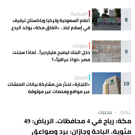
السياسة
8
أعلام السعودية وتركيا وباكستان ترفرف
في إسلام آباد.. «اتفاق مكة» يوحّد الردع
منوعات
9
دخل البنك ليصبح مليارديراً.. لماذا سجنت
مصر «لواءً عراقيّاً»؟
اقتصاد
10
«التجارة» تحذّر من مشاركة بيانات المنشآت
عبر مواقع ومنصات غير موثوقة
عكاظ
>
محليات
مكة: رياح في 4 محافظات. الرياض: 49
مئوية. الباحة وجازان: برد وصواعق