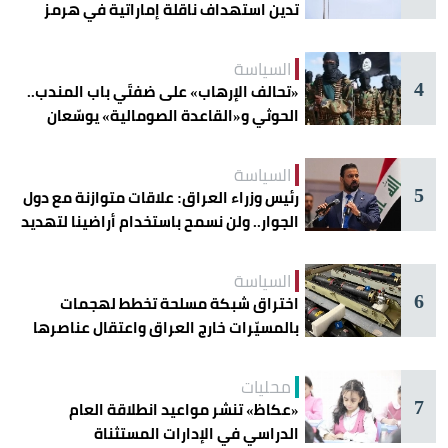
تدين استهداف ناقلة إماراتية في هرمز
السياسة
4
«تحالف الإرهاب» على ضفتَي باب المندب..
الحوثي و«القاعدة الصومالية» يوسّعان
دائرة الخطر
السياسة
5
رئيس وزراء العراق: علاقات متوازنة مع دول
الجوار.. ولن نسمح باستخدام أراضينا لتهديد
أمنها
السياسة
6
اختراق شبكة مسلحة تخطط لهجمات
بالمسيّرات خارج العراق واعتقال عناصرها
محليات
7
«عكاظ» تنشر مواعيد انطلاقة العام
الدراسي في الإدارات المستثناة