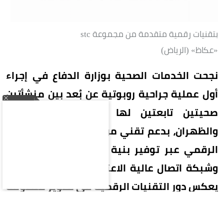
بتقنيات رقمية متقدمة من مجموعة stc
«عكاظ» (الرياض)
نجحت الخدمات الصحية بوزارة الدفاع في إجراء
أول عملية جراحية روبوتية عن بُعد بين منشأتين
صحيتين تابعتين لها في مدينتي الرياض
والظهران، بدعم تقني من مجموعة stc الممكن
الرقمي عبر توفير بنية تحتية رقمية متقدمة
وشبكة اتصال عالية الاعتمادية، في إنجاز نوعي
يعكس دور التقنيات الرقمية في تطوير منظومة
الرعاية الصحية بالمملكة.