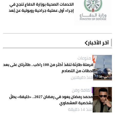
الخدمات الصحية بوزارة الدفاع تنجح في
إجراء أول عملية جراحية روبوتية عن بُعد
آخر الأخبار
منوعات
فرملة طارئة تنقذ أكثر من 100 راكب.. طائرتان على بعد
لحظات من التصادم
منذ دقيقتين
ثقافة وفن
محمد رمضان يعود في رمضان 2027.. «خليفة» يطلّ
بشخصية العشماوي
منذ 14 دقيقة