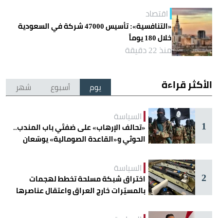
اقتصاد
«التنافسية»: تأسيس 47000 شركة في السعودية
خلال 180 يوماً
منذ 22 دقيقة
الأكثر قراءة
يوم
أسبوع
شهر
السياسة
1
«تحالف الإرهاب» على ضفتَي باب المندب..
الحوثي و«القاعدة الصومالية» يوسّعان
دائرة الخطر
السياسة
2
اختراق شبكة مسلحة تخطط لهجمات
بالمسيّرات خارج العراق واعتقال عناصرها