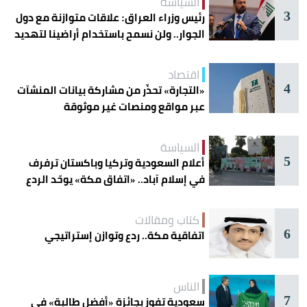
السياسة
3
رئيس وزراء العراق: علاقات متوازنة مع دول
الجوار.. ولن نسمح باستخدام أراضينا لتهديد
أمنها
اقتصاد
4
«التجارة» تحذّر من مشاركة بيانات المنشآت
عبر مواقع ومنصات غير موثوقة
السياسة
5
أعلام السعودية وتركيا وباكستان ترفرف
في إسلام آباد.. «اتفاق مكة» يوحّد الردع
كتاب ومقالات
6
اتفاقية مكة.. ردع وتوازن إستراتيجي
الناس
7
سعودية تفوز بجائزة «أفضل طالبة» في