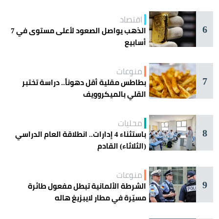
اقتصاد
6
الذهب يواصل الصعود لأعلى مستوى في 7
أسابيع
منوعات
7
بطاطس مقلية أقل دهوناً.. دراسة تختبر
القلي بالميكروويف
محليات
8
باستثناء 4 إدارات.. انطلاقة العام الدراسي
(الثلاثاء) القادم
منوعات
9
الشرطة الألمانية تبطل مفعول طائرة
مسيّرة في مطار لايبزيغ هاله