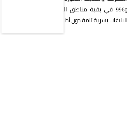
و996 في بقية مناطق المملكة، وستعامل جميع
البلاغات بسرية تامة دون أدنى مسؤولية على المبلّغ.
المقالة التالية
محليات
سياسة
اقتصاد
رياضة
ثقافة وفن
منوعات