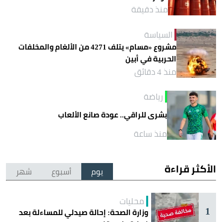
منذ دقيقة
السياسة
مشروع «مسام» يتلف 4271 من الألغام والمخلفات
الحربية في أبين
منذ 4 دقائق
رياضة
بشرى للراقي.. عودة صانع الألعاب
منذ ساعة
الأكثر قراءة
يوم
أسبوع
شهر
محليات
1
وزارة الصحة: إحالة صيدلي للمساءلة بعد