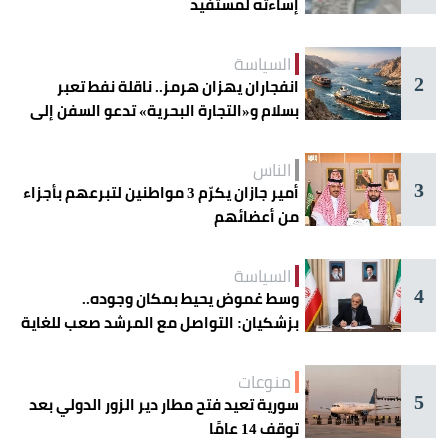
إساءته لمستفيد
السياسة
2
انفجاران يهزان هرمز.. ناقلة نفط تعبر
بسلام و«التجارة البحرية» تدعو السفن إلى
الحذر
الناس
3
أمير جازان يكرّم 3 مواطنين لتبرعهم بأجزاء
من أعضائهم
السياسة
4
وسط غموض يحيط بمكان وجوده..
بزشكيان: التواصل مع المرشد صعب للغاية
منوعات
5
سورية تعيد فتح مطار دير الزور الدولي بعد
توقف 14 عامًا