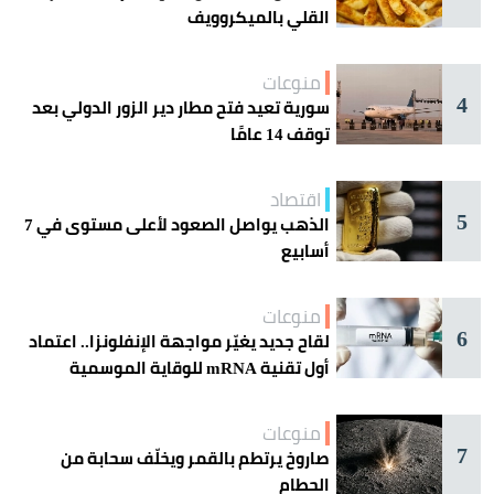
القلي بالميكروويف
منوعات
4
سورية تعيد فتح مطار دير الزور الدولي بعد
توقف 14 عامًا
اقتصاد
5
الذهب يواصل الصعود لأعلى مستوى في 7
أسابيع
منوعات
6
لقاح جديد يغيّر مواجهة الإنفلونزا.. اعتماد
أول تقنية mRNA للوقاية الموسمية
منوعات
7
صاروخ يرتطم بالقمر ويخلّف سحابة من
الحطام