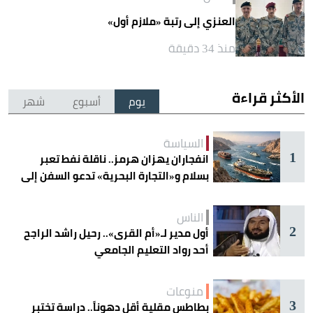
العنزي إلى رتبة «ملازم أول»
منذ 34 دقيقة
الأكثر قراءة
يوم
أسبوع
شهر
السياسة
1
انفجاران يهزان هرمز.. ناقلة نفط تعبر
بسلام و«التجارة البحرية» تدعو السفن إلى
الحذر
الناس
2
أول مدير لـ«أم القرى».. رحيل راشد الراجح
أحد رواد التعليم الجامعي
منوعات
3
بطاطس مقلية أقل دهوناً.. دراسة تختبر