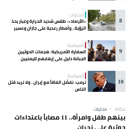
محليات
8
«الأرصاد»: طقس شديد الحرارة وغبار يحدّ
الرؤية.. وأمطار رعدية على جازان وعسير
السياسة
9
السفارة الأمريكية: هجمات الحوثيين
الجبانة دليل على إرهابهم لليمنيين
السياسة
10
ترمب: نفضّل اتفاقاً مع إيران.. ولا نريد قتل
الناس
عكاظ
>
محليات
بينهم طفل وامرأة.. 11 مصاباً باعتداءات
حوثية على نجران