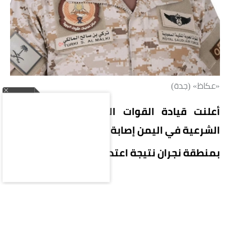
«عكاظ» (جدة)
أعلنت قيادة القوات المشتركة لتحالف دعم
الشرعية في اليمن إصابة 11 مدنياً
بمنطقة نجران نتيجة اعتداءات إرهابية حوثية.
وأوضح المتحدث باسم التحالف اللواء الركن تركي
المالكي أن من بين المصابين 7 سعوديين، بينهم