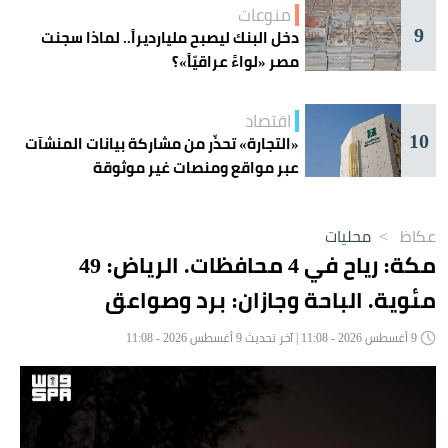
منوعات
9
دخل البنك ليصبح مليارديراً.. لماذا سجنت
مصر «لواءً عراقيّاً»؟
اقتصاد
10
«التجارة» تحذّر من مشاركة بيانات المنشآت
عبر مواقع ومنصات غير موثوقة
عكاظ
>
محليات
مكة: رياح في 4 محافظات. الرياض: 49
مئوية. الباحة وجازان: برد وصواعق
9 أغسطس 2026 - 11:08 | آخر تحديث 9 أغسطس 2026 - 11:08