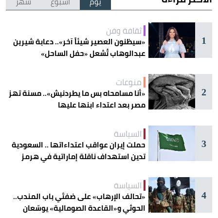
يوم
أسبوع
شهر
ثقافة وفن
1
«سيظنون العصير شيئاً آخر».. دعابة شيرين
عبدالوهاب تُشعل «حفل الساحل»
منوعات
2
«أنا مسامحاه بس ما يطردنيش».. مسنة تهز
مصر بعد اعتداء ابنها عليها
السياسة
3
حملت إيران عواقب اعتداءاتها .. السعودية
تدين استهداف ناقلة إماراتية في هرمز
السياسة
4
«تحالف الإرهاب» على ضفتَي باب المندب..
الحوثي و«القاعدة الصومالية» يوسّعان