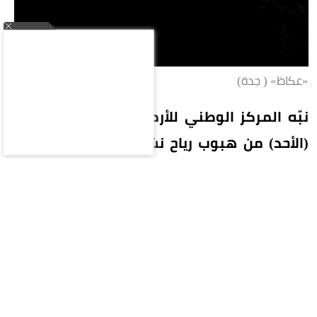
«عكاظ» ( جدة)
نبّه المركز الوطني للأرصاد في تقرير له اليوم
(الأحد) من هبوب رياح نشطة تصل سرعتها إلى
40-49 كم/ساعة، على محافظات بحرة (الشعيبة)
والليث والقنفذة ورابغ، تؤدي إلى تدنٍ في مدى
الرؤية الأفقية. وبيّن المركز أن الحالة تستمر حتى
الساعة السابعة مساءً.
وفي الرياض تتأثر أجزاء من منطقة الرياض بموجة
حارة، وارتفاع في درجات الحرارة تصل ما بين 47-48