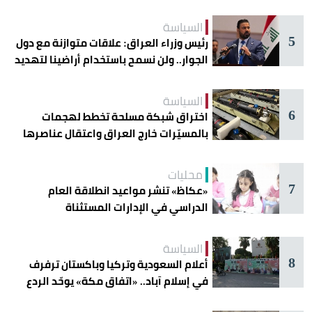
دائرة الخطر
السياسة
5
رئيس وزراء العراق: علاقات متوازنة مع دول
الجوار.. ولن نسمح باستخدام أراضينا لتهديد
أمنها
السياسة
6
اختراق شبكة مسلحة تخطط لهجمات
بالمسيّرات خارج العراق واعتقال عناصرها
محليات
7
«عكاظ» تنشر مواعيد انطلاقة العام
الدراسي في الإدارات المستثناة
السياسة
8
أعلام السعودية وتركيا وباكستان ترفرف
في إسلام آباد.. «اتفاق مكة» يوحّد الردع