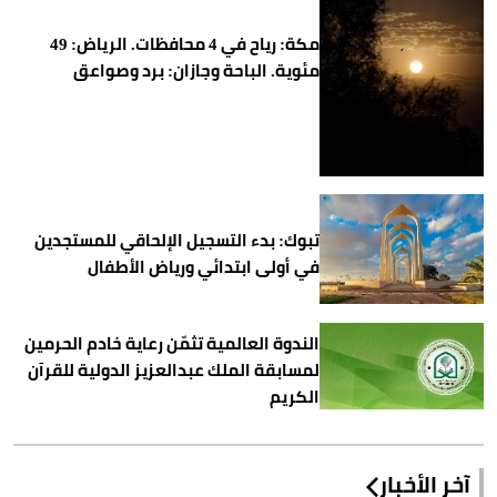
مكة: رياح في 4 محافظات. الرياض: 49
مئوية. الباحة وجازان: برد وصواعق
تبوك: بدء التسجيل الإلحاقي للمستجدين
في أولى ابتدائي ورياض الأطفال
الندوة العالمية تثمّن رعاية خادم الحرمين
لمسابقة الملك عبدالعزيز الدولية للقرآن
الكريم
آخر الأخبار