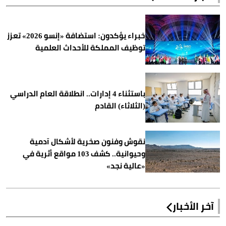
خبراء يؤكدون: استضافة «إنسو 2026» تعزز
توظيف المملكة للأحداث العلمية
باستثناء 4 إدارات.. انطلاقة العام الدراسي
(الثلاثاء) القادم
نقوش وفنون صخرية لأشكال آدمية
وحيوانية.. كشف 103 مواقع أثرية في
«عالية نجد»
آخر الأخبار