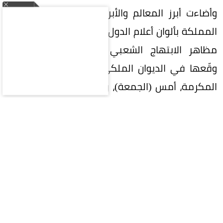
وأضاءت أبرز المعالم والأبراج في عدد من مناطق
المملكة بألوان أعلام الدول الثلاث، في مشهد واكب
مظاهر الابتهاج الشعبي بتوقيع الاتفاقية التي
وقّعها في الديوان الملكي بقصر الصفا في مكة
المكرمة، أمس (الجمعة)، ولي العهد رئيس مجلس
الوزراء الأمير محمد بن سلمان بن عبدالعزيز، والرئيس
التركي رجب طيب أردوغان، ورئيس وزراء باكستان
محمد شهباز شريف.
وتأتي مظاهر الاحتفاء تأكيداً على العلاقات المتميزة
بين المملكة وتركيا وباكستان، وانطلاقاً من الروابط
التاريخية الراسخة بين الدول الثلاث، وبناءً على أواصر