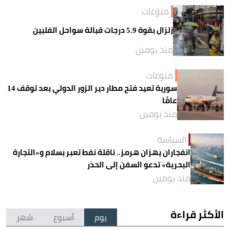
منوعات
زلزال بقوة 5.9 درجات قبالة سواحل الفلبين
منذ يومين
منوعات
سورية تعيد فتح مطار دير الزور الدولي بعد توقف 14
عامًا
منذ يومين
السياسة
انفجاران يهزان هرمز.. ناقلة نفط تعبر بسلام و«التجارة
البحرية» تدعو السفن إلى الحذر
منذ يومين
الأكثر قراءة
يوم
أسبوع
شهر