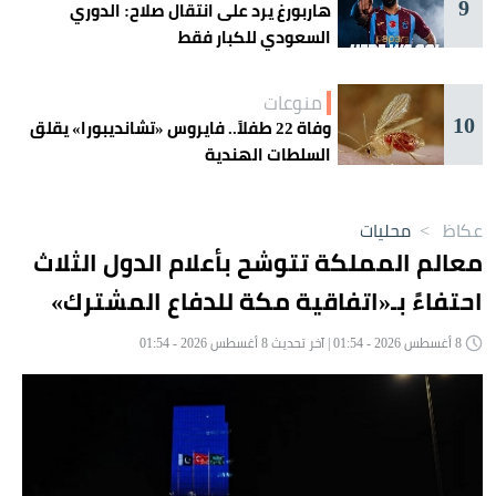
9
هاربورغ يرد على انتقال صلاح: الدوري
السعودي للكبار فقط
منوعات
10
وفاة 22 طفلاً.. فايروس «تشانديبورا» يقلق
السلطات الهندية
عكاظ
>
محليات
معالم المملكة تتوشح بأعلام الدول الثلاث
احتفاءً بـ«اتفاقية مكة للدفاع المشترك»
8 أغسطس 2026 - 01:54 | آخر تحديث 8 أغسطس 2026 - 01:54