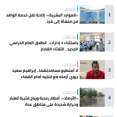
اقتصاد
1
«الموارد البشرية»: إتاحة نقل خدمة الوافد
من منشأة إلى فرد
محليات
2
باستثناء 4 إدارات.. انطلاق العام الدراسي
الجديد.. الثلاثاء القادم
منوعات
3
لا أستطيع مسامحتهما.. إبراهيم سعيد
يروي أزمته مع ابنتيه أمام القضاء
محليات
4
«الأرصاد»: أمطار رعدية ورياح مثيرة للغبار
وحرارة شديدة على مناطق عدة