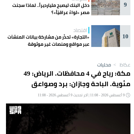
9
دخل البنك ليصبح مليارديراً.. لماذا سجنت
مصر «لواءً عراقيّاً»؟
اقتصاد
10
«التجارة» تحذّر من مشاركة بيانات المنشآت
عبر مواقع ومنصات غير موثوقة
عكاظ
>
محليات
مكة: رياح في 4 محافظات. الرياض: 49
مئوية. الباحة وجازان: برد وصواعق
9 أغسطس 2026 - 11:08 | آخر تحديث 9 أغسطس 2026 - 11:08