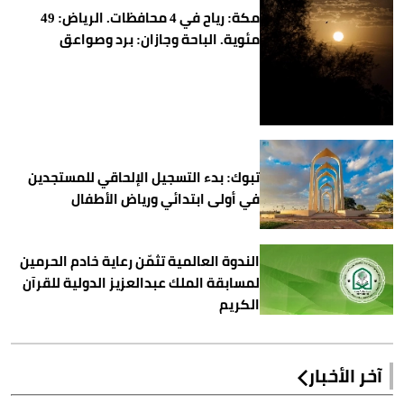
مكة: رياح في 4 محافظات. الرياض: 49
مئوية. الباحة وجازان: برد وصواعق
تبوك: بدء التسجيل الإلحاقي للمستجدين
في أولى ابتدائي ورياض الأطفال
الندوة العالمية تثمّن رعاية خادم الحرمين
لمسابقة الملك عبدالعزيز الدولية للقرآن
الكريم
آخر الأخبار