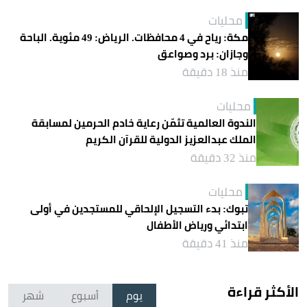
محليات
مكة: رياح في 4 محافظات. الرياض: 49 مئوية. الباحة
وجازان: برد وصواعق
منذ 18 دقيقة
محليات
الندوة العالمية تثمّن رعاية خادم الحرمين لمسابقة
الملك عبدالعزيز الدولية للقرآن الكريم
منذ 32 دقيقة
محليات
تبوك: بدء التسجيل الإلحاقي للمستجدين في أولى
ابتدائي ورياض الأطفال
منذ 41 دقيقة
الأكثر قراءة
يوم
أسبوع
شهر