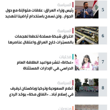
السياسة
5
رئيس وزراء العراق: علاقات متوازنة مع دول
الجوار.. ولن نسمح باستخدام أراضينا لتهديد
أمنها
السياسة
6
اختراق شبكة مسلحة تخطط لهجمات
بالمسيّرات خارج العراق واعتقال عناصرها
محليات
7
«عكاظ» تنشر مواعيد انطلاقة العام
الدراسي في الإدارات المستثناة
السياسة
8
أعلام السعودية وتركيا وباكستان ترفرف
في إسلام آباد.. «اتفاق مكة» يوحّد الردع
منوعات