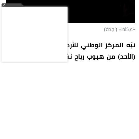
«عكاظ» ( جدة)
نبّه المركز الوطني للأرصاد في تقرير له اليوم
(الأحد) من هبوب رياح نشطة تصل سرعتها إلى
40-49 كم/ساعة، على محافظات بحرة (الشعيبة)
والليث والقنفذة ورابغ، تؤدي إلى تدنٍ في مدى
الرؤية الأفقية. وبيّن المركز أن الحالة تستمر حتى
الساعة السابعة مساءً.
وفي الرياض تتأثر أجزاء من منطقة الرياض بموجة
حارة، وارتفاع في درجات الحرارة تصل ما بين 47-48