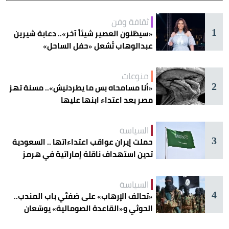
ثقافة وفن
1
«سيظنون العصير شيئاً آخر».. دعابة شيرين
عبدالوهاب تُشعل «حفل الساحل»
منوعات
2
«أنا مسامحاه بس ما يطردنيش».. مسنة تهز
مصر بعد اعتداء ابنها عليها
السياسة
3
حملت إيران عواقب اعتداءاتها .. السعودية
تدين استهداف ناقلة إماراتية في هرمز
السياسة
4
«تحالف الإرهاب» على ضفتَي باب المندب..
الحوثي و«القاعدة الصومالية» يوسّعان
دائرة الخطر