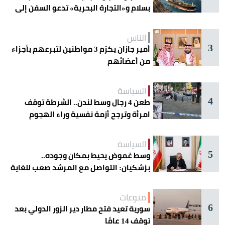
بسلام و«التجارة البحرية» تدعو السفن إلى
الحذر
الناس
3
أمير جازان يكرّم 3 مواطنين لتبرعهم بأجزاء
من أعضائهم
السياسة
4
طعن 4 رجال وسط لندن.. الشرطة توقف
امرأة وترجح أزمة نفسية وراء الهجوم
السياسة
5
وسط غموض يحيط بمكان وجوده..
بزشكيان: التواصل مع المرشد صعب للغاية
منوعات
6
سورية تعيد فتح مطار دير الزور الدولي بعد
توقف 14 عامًا