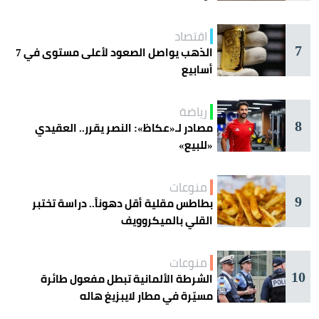
اقتصاد
7
الذهب يواصل الصعود لأعلى مستوى في 7
أسابيع
رياضة
8
مصادر لـ«عكاظ»: النصر يقرر.. العقيدي
«للبيع»
منوعات
9
بطاطس مقلية أقل دهوناً.. دراسة تختبر
القلي بالميكروويف
منوعات
10
الشرطة الألمانية تبطل مفعول طائرة
مسيّرة في مطار لايبزيغ هاله