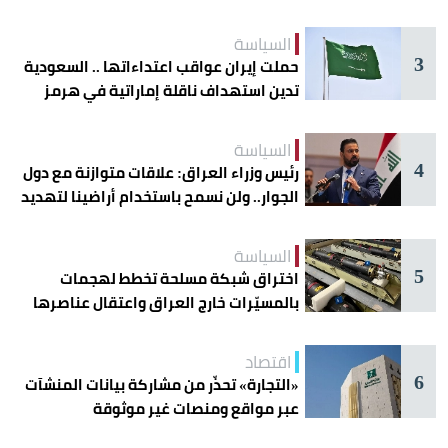
دائرة الخطر
السياسة
3
حملت إيران عواقب اعتداءاتها .. السعودية
تدين استهداف ناقلة إماراتية في هرمز
السياسة
4
رئيس وزراء العراق: علاقات متوازنة مع دول
الجوار.. ولن نسمح باستخدام أراضينا لتهديد
أمنها
السياسة
5
اختراق شبكة مسلحة تخطط لهجمات
بالمسيّرات خارج العراق واعتقال عناصرها
اقتصاد
6
«التجارة» تحذّر من مشاركة بيانات المنشآت
عبر مواقع ومنصات غير موثوقة