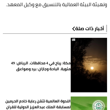
وتهيئة البيئة العمالية بالتنسيق مع وكيل المعهد.
أخبار ذات صلة
مكة: رياح في 4 محافظات. الرياض: 49
مئوية. الباحة وجازان: برد وصواعق
الندوة العالمية تثمّن رعاية خادم الحرمين
لمسابقة الملك عبدالعزيز الدولية للقرآن