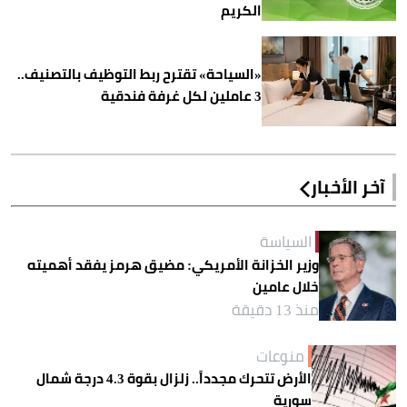
الكريم
«السياحة» تقترح ربط التوظيف بالتصنيف..
3 عاملين لكل غرفة فندقية
آخر الأخبار
السياسة
وزير الخزانة الأمريكي: مضيق هرمز يفقد أهميته
خلال عامين
منذ 13 دقيقة
منوعات
الأرض تتحرك مجدداً.. زلزال بقوة 4.3 درجة شمال
سورية