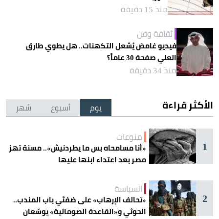
منذ 15 دقيقة
ثقافة وفن
فيديو غامض يُشعل التكهنات.. هل يطوي طارق
العلي صفحة 30 عاماً؟
منذ 34 دقيقة
الأكثر قراءة
يوم
أسبوع
شهر
منوعات
1
«أنا مسامحاه بس ما يطردنيش».. مسنة تهز
مصر بعد اعتداء ابنها عليها
السياسة
2
«تحالف الإرهاب» على ضفتَي باب المندب..
الحوثي و«القاعدة الصومالية» يوسّعان