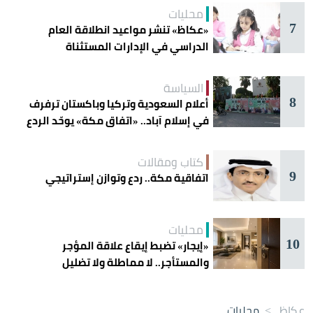
محليات
7
«عكاظ» تنشر مواعيد انطلاقة العام
الدراسي في الإدارات المستثناة
السياسة
8
أعلام السعودية وتركيا وباكستان ترفرف
في إسلام آباد.. «اتفاق مكة» يوحّد الردع
كتاب ومقالات
9
اتفاقية مكة.. ردع وتوازن إستراتيجي
محليات
10
«إيجار» تضبط إيقاع علاقة المؤجر
والمستأجر.. لا مماطلة ولا تضليل
عكاظ
>
محليات