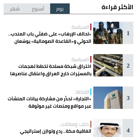
الأكثر قراءة
يوم
أسبوع
شهر
السياسة
1
«تحالف الإرهاب» على ضفتَي باب المندب..
الحوثي و«القاعدة الصومالية» يوسّعان
دائرة الخطر
السياسة
2
اختراق شبكة مسلحة تخطط لهجمات
بالمسيّرات خارج العراق واعتقال عناصرها
اقتصاد
3
«التجارة» تحذّر من مشاركة بيانات المنشآت
عبر مواقع ومنصات غير موثوقة
كتاب ومقالات
4
اتفاقية مكة.. ردع وتوازن إستراتيجي