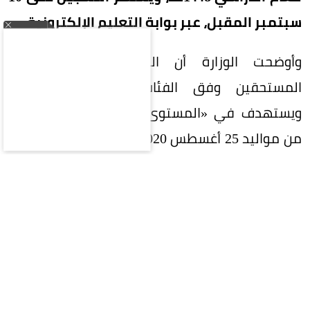
سبتمبر المقبل، عبر بوابة التعليم الإلكترونية.
وأوضحت الوزارة أن التسجيل يشمل الطلبة
المستحقين وفق الفئات العمرية المعتمدة،
ويستهدف في «المستوى الثالث» (KG3) الأطفال
من مواليد 25 أغسطس 2020 إلى 24 أغسطس 2021،
مشترطة مناسبة عمر الطالب للفئات المحددة
للتسجيل الإلكتروني، إلى جانب اجتياز فحص اللياقة
الطبية.
وأكدت أن اجتياز الفحص الطبي شرط أساسي
لاستكمال إجراءات القبول النهائي، بهدف تقييم
الحالة الصحية العامة للطلبة المستجدين والتأكد من