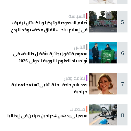
السياسة
5
أعلام السعودية وتركيا وباكستان ترفرف
في إسلام آباد.. «اتفاق مكة» يوحّد الردع
الناس
6
سعودية تفوز بجائزة «أفضل طالبة» في
أولمبياد العلوم النووية الدولي 2026
ثقافة وفن
7
بعد آلام حادة.. منة شلبي تستعد لعملية
جراحية
منوعات
8
سبعيني يدهس 4 دراجين مرتين في إيطاليا