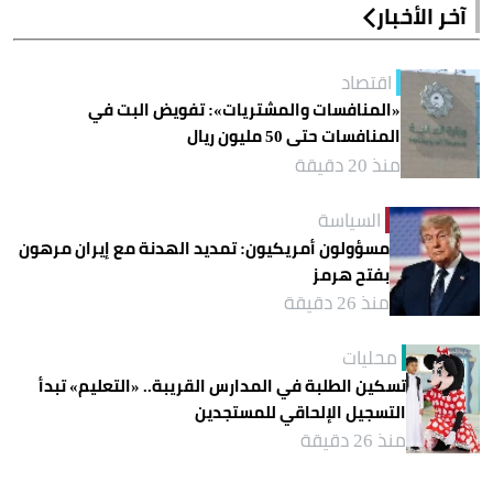
آخر الأخبار
اقتصاد
«المنافسات والمشتريات»: تفويض البت في
المنافسات حتى 50 مليون ريال
منذ 20 دقيقة
السياسة
مسؤولون أمريكيون: تمديد الهدنة مع إيران مرهون
بفتح هرمز
منذ 26 دقيقة
محليات
تسكين الطلبة في المدارس القريبة.. «التعليم» تبدأ
التسجيل الإلحاقي للمستجدين
منذ 26 دقيقة