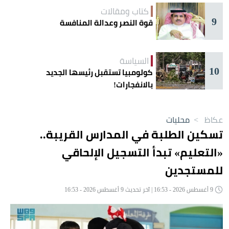
كتاب ومقالات
9
قوة النصر وعدالة المنافسة
السياسة
10
كولومبيا تستقبل رئيسها الجديد
بالانفجارات!
عكاظ
>
محليات
تسكين الطلبة في المدارس القريبة..
«التعليم» تبدأ التسجيل الإلحاقي
للمستجدين
9 أغسطس 2026 - 16:53 | آخر تحديث 9 أغسطس 2026 - 16:53