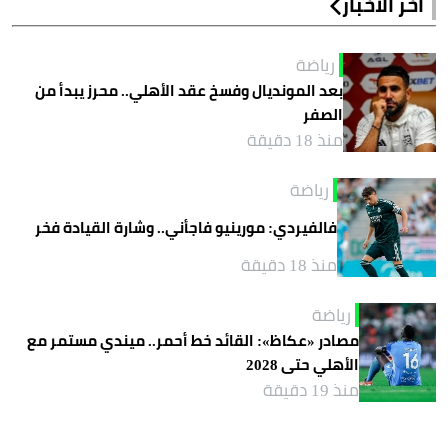
آخر الأخبار
رياضة
بعد المونديال وفسخ عقد الأهلي.. محرز يبدأ من
الصفر
منذ 18 دقيقة
رياضة
فالفيردي: مورينيو فاجأني.. وشارة القيادة فخر
منذ 18 دقيقة
رياضة
مصادر «عكاظ»: القائد خط أحمر.. ميندي مستمر مع
الأهلي حتى 2028
منذ 19 دقيقة