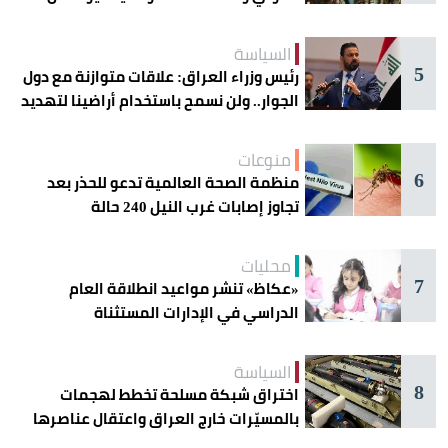
دائرة الخطر
السياسة
5
رئيس وزراء العراق: علاقات متوازنة مع دول
الجوار.. ولن نسمح باستخدام أراضينا لتهديد
أمنها
منوعات
6
منظمة الصحة العالمية تدعو للحذر بعد
تجاوز إصابات غرب النيل 240 حالة
محليات
7
«عكاظ» تنشر مواعيد انطلاقة العام
الدراسي في الإدارات المستثناة
السياسة
8
اختراق شبكة مسلحة تخطط لهجمات
بالمسيّرات خارج العراق واعتقال عناصرها