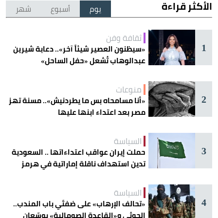
الأكثر قراءة
يوم
أسبوع
شهر
ثقافة وفن
1
«سيظنون العصير شيئاً آخر».. دعابة شيرين
عبدالوهاب تُشعل «حفل الساحل»
منوعات
2
«أنا مسامحاه بس ما يطردنيش».. مسنة تهز
مصر بعد اعتداء ابنها عليها
السياسة
3
حملت إيران عواقب اعتداءاتها .. السعودية
تدين استهداف ناقلة إماراتية في هرمز
السياسة
4
«تحالف الإرهاب» على ضفتَي باب المندب..
الحوثي و«القاعدة الصومالية» يوسّعان