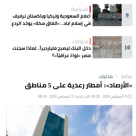
السياسة
9
أعلام السعودية وتركيا وباكستان ترفرف
في إسلام آباد.. «اتفاق مكة» يوحّد الردع
منوعات
10
دخل البنك ليصبح مليارديراً.. لماذا سجنت
مصر «لواءً عراقيّاً»؟
عكاظ
>
محليات
«الأرصاد»: أمطار رعدية على 5 مناطق
9 أغسطس 2026 - 09:29 | آخر تحديث 9 أغسطس 2026 - 09:29