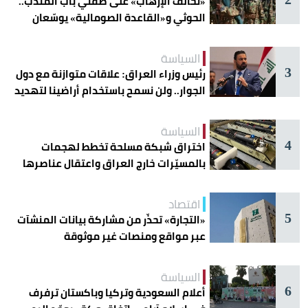
«تحالف الإرهاب» على ضفتَي باب المندب..
الحوثي و«القاعدة الصومالية» يوسّعان
دائرة الخطر
السياسة
3
رئيس وزراء العراق: علاقات متوازنة مع دول
الجوار.. ولن نسمح باستخدام أراضينا لتهديد
أمنها
السياسة
4
اختراق شبكة مسلحة تخطط لهجمات
بالمسيّرات خارج العراق واعتقال عناصرها
اقتصاد
5
«التجارة» تحذّر من مشاركة بيانات المنشآت
عبر مواقع ومنصات غير موثوقة
السياسة
6
أعلام السعودية وتركيا وباكستان ترفرف