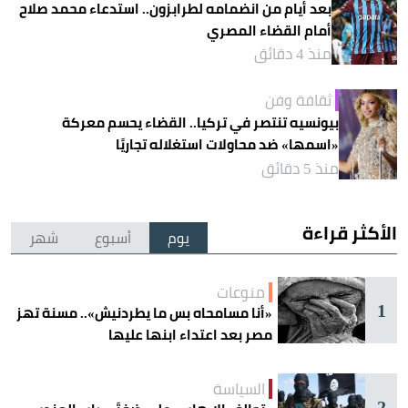
بعد أيام من انضمامه لطرابزون.. استدعاء محمد صلاح
أمام القضاء المصري
منذ 4 دقائق
ثقافة وفن
بيونسيه تنتصر في تركيا.. القضاء يحسم معركة
«اسمها» ضد محاولات استغلاله تجاريًا
منذ 5 دقائق
الأكثر قراءة
يوم
أسبوع
شهر
منوعات
1
«أنا مسامحاه بس ما يطردنيش».. مسنة تهز
مصر بعد اعتداء ابنها عليها
السياسة
2