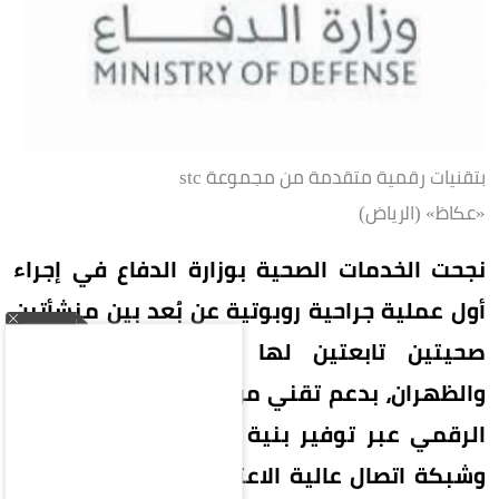
بتقنيات رقمية متقدمة من مجموعة stc
«عكاظ» (الرياض)
نجحت الخدمات الصحية بوزارة الدفاع في إجراء
أول عملية جراحية روبوتية عن بُعد بين منشأتين
صحيتين تابعتين لها في مدينتي الرياض
والظهران، بدعم تقني من مجموعة stc الممكن
الرقمي عبر توفير بنية تحتية رقمية متقدمة
وشبكة اتصال عالية الاعتمادية، في إنجاز نوعي