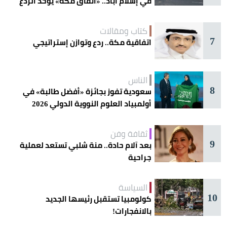
في إسلام آباد.. «اتفاق مكة» يوحّد الردع
كتاب ومقالات
7
اتفاقية مكة.. ردع وتوازن إستراتيجي
الناس
8
سعودية تفوز بجائزة «أفضل طالبة» في
أولمبياد العلوم النووية الدولي 2026
ثقافة وفن
9
بعد آلام حادة.. منة شلبي تستعد لعملية
جراحية
السياسة
10
كولومبيا تستقبل رئيسها الجديد
بالانفجارات!