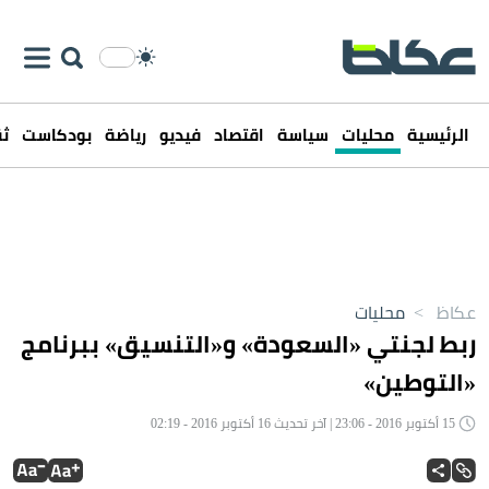
الرئيسية
محليات
سياسة
اقتصاد
فيديو
رياضة
بودكاست
ثق
عكاظ
>
محليات
ربط لجنتي «السعودة» و«التنسيق» ببرنامج
«التوطين»
15 أكتوبر 2016 - 23:06 | آخر تحديث 16 أكتوبر 2016 - 02:19