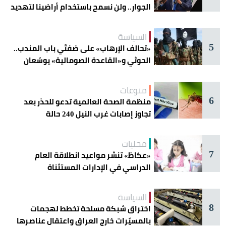
الجوار.. ولن نسمح باستخدام أراضينا لتهديد
أمنها
السياسة
5
«تحالف الإرهاب» على ضفتَي باب المندب..
الحوثي و«القاعدة الصومالية» يوسّعان
دائرة الخطر
منوعات
6
منظمة الصحة العالمية تدعو للحذر بعد
تجاوز إصابات غرب النيل 240 حالة
محليات
7
«عكاظ» تنشر مواعيد انطلاقة العام
الدراسي في الإدارات المستثناة
السياسة
8
اختراق شبكة مسلحة تخطط لهجمات
بالمسيّرات خارج العراق واعتقال عناصرها