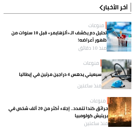
آخر الأخبار
منوعات
تحليل دم يكشف الـ«ألزهايمر» قبل 10 سنوات من
ظهور أعراضه!
منذ 10 دقائق
منوعات
سبعيني يدهس 4 دراجين مرتين في إيطاليا
منذ ساعتين
منوعات
حرائق كندا تتمدد.. إجلاء أكثر من 20 ألف شخص في
بريتيش كولومبيا
منذ ساعتين