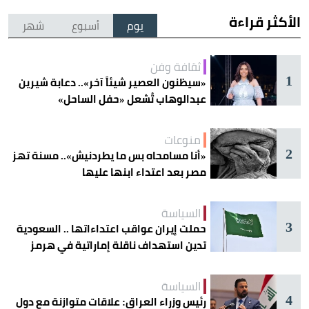
الأكثر قراءة
يوم
أسبوع
شهر
ثقافة وفن
1
«سيظنون العصير شيئاً آخر».. دعابة شيرين
عبدالوهاب تُشعل «حفل الساحل»
منوعات
2
«أنا مسامحاه بس ما يطردنيش».. مسنة تهز
مصر بعد اعتداء ابنها عليها
السياسة
3
حملت إيران عواقب اعتداءاتها .. السعودية
تدين استهداف ناقلة إماراتية في هرمز
السياسة
4
رئيس وزراء العراق: علاقات متوازنة مع دول