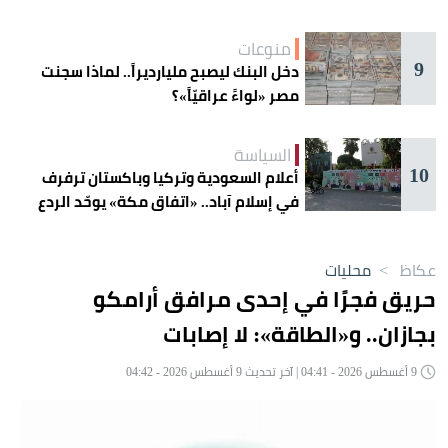
منوعات
9
دخل البنك ليصبح مليارديراً.. لماذا سجنت
مصر «لواءً عراقيّاً»؟
السياسة
10
أعلام السعودية وتركيا وباكستان ترفرف
في إسلام آباد.. «اتفاق مكة» يوحّد الردع
عكاظ
>
محليات
حريق فجرًا في إحدى مرافق أرامكو
بجازان.. و«الطاقة»: لا إصابات
9 أغسطس 2026 - 04:41 | آخر تحديث 9 أغسطس 2026 - 04:42