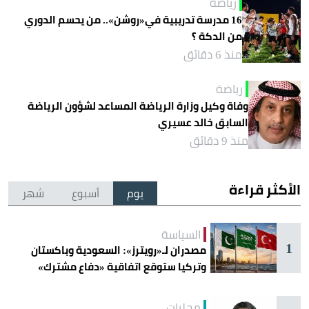
رياضة
16 مدرسة تدريبية في«روشن».. من يحسم الدوري
من الدكة ؟
منذ 6 دقائق
رياضة
وفاة وكيل وزارة الرياضة المساعد لشؤون الرياضة
السابق خالد عسيري
منذ 9 دقائق
الأكثر قراءة
يوم
أسبوع
شهر
السياسة
1
مصدران لـ«رويترز»: السعودية وباكستان
وتركيا ستوقع اتفاقية «دفاع مشترك»
اليوم في جدة
محليات