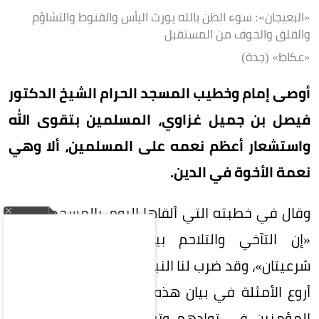
«البعيجان»: سوء الظن بالله يورث اليأس والقنوط والتشاؤم
والقلق والخوف من المستقبل
«عكاظ» (جدة)
أوصى إمام وخطيب المسجد الحرام الشيخ الدكتور
فيصل بن جميل غزاوي، المسلمين بتقوى الله
واستشعار أعظم نعمه على المسلمين، ألا وهي
نعمة الأخوة في الدين.
وقال في خطبته التي ألقاها اليوم، بالمسجد الحرام:
«إن التآخي والتلاحم بين المسلمين فريضتان
شرعيتان»، وقد ضرب لنا النبي -صلى الله عليه وسلم-
أروع الأمثلة في بيان هذه الرابطة حين قال: «مثل
المؤمنين في توادهم وتراحمهم وتعاطفهم مثل