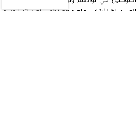
الجسد، إذا اشتكى منه عضو تداعى له سائر الجسد
بالسهر والحمى».