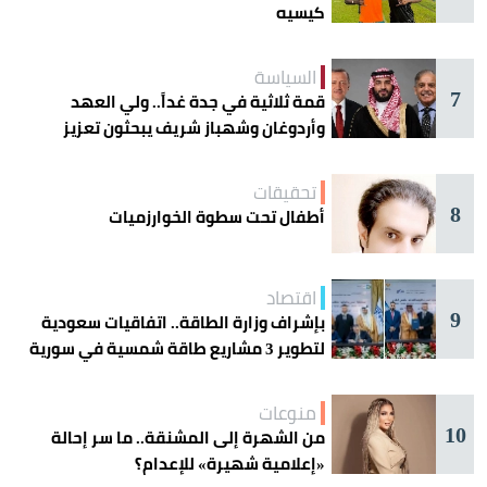
كيسيه
السياسة
7
قمة ثلاثية في جدة غداً.. ولي العهد
وأردوغان وشهباز شريف يبحثون تعزيز
التعاون
تحقيقات
8
أطفال تحت سطوة الخوارزميات
اقتصاد
9
بإشراف وزارة الطاقة.. اتفاقيات سعودية
لتطوير 3 مشاريع طاقة شمسية في سورية
منوعات
10
من الشهرة إلى المشنقة.. ما سر إحالة
«إعلامية شهيرة» للإعدام؟