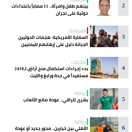
2
بينهم طفل وامرأة.. 11 مصاباً باعتداءات
حوثية على نجران
السياسة
3
السفارة الأمريكية: هجمات الحوثيين
الجبانة دليل على إرهابهم لليمنيين
محليات
4
بدء إجراءات استكمال منح أراضٍ لـ2418
مستفيداً في جدة ورابغ والليث
رياضة
5
بشرى للراقي.. عودة صانع الألعاب
رياضة
6
الأهلي بين خيارين.. محور جديد أو عودة