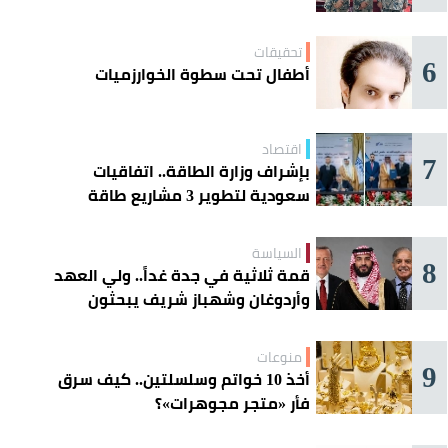
تحقيقات
6
أطفال تحت سطوة الخوارزميات
اقتصاد
7
بإشراف وزارة الطاقة.. اتفاقيات
سعودية لتطوير 3 مشاريع طاقة
شمسية في سورية
السياسة
8
قمة ثلاثية في جدة غداً.. ولي العهد
وأردوغان وشهباز شريف يبحثون
تعزيز التعاون
منوعات
9
أخذ 10 خواتم وسلسلتين.. كيف سرق
فأر «متجر مجوهرات»؟