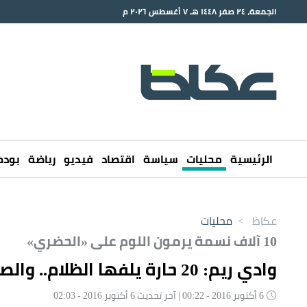
الجمعة، ٢٤ صفر ١٤٤٨ هـ ٧ أغسطس ٢٠٢٦ م
الرئيسية
محليات
سياسة
اقتصاد
فيديو
رياضة
بود
عكاظ
>
محليات
10 آلاف نسمة يرمون اللوم على «الحضري»
وادي ريم: 20 حارة يلفها الظلام.. والصحة في الإنعاش
6 أكتوبر 2016 - 00:22 | آخر تحديث 6 أكتوبر 2016 - 02:03