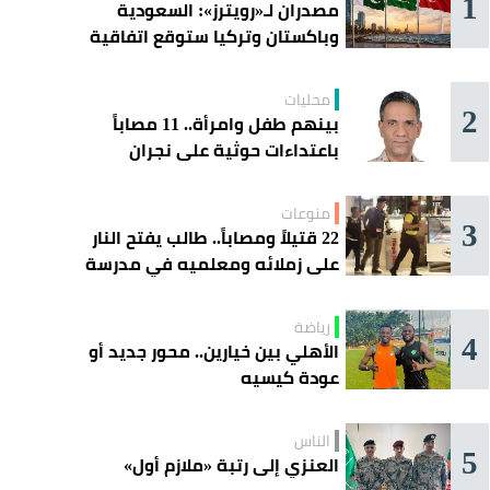
1
مصدران لـ«رويترز»: السعودية
وباكستان وتركيا ستوقع اتفاقية
«دفاع مشترك» اليوم في جدة
محليات
2
بينهم طفل وامرأة.. 11 مصاباً
ب رياضي على الحجارة.
باعتداءات حوثية على نجران
منوعات
3
22 قتيلاً ومصاباً.. طالب يفتح النار
على زملائه ومعلميه في مدرسة
ثانوية
رياضة
4
الأهلي بين خيارين.. محور جديد أو
عودة كيسيه
الناس
5
العنزي إلى رتبة «ملازم أول»