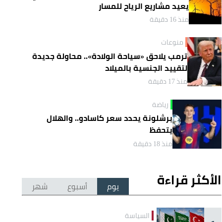
يعيد مشاريع الرياح للمسار
منذ 16 دقيقة
منوعات
ترمب يلاحق «سياحة الولادة».. محاولة جديدة
لتقييد الجنسية بالميلاد
منذ 17 دقيقة
رياضة
برشلونة يحدد سعر كاسادو.. والهلال
يتحفظ
منذ 18 دقيقة
الأكثر قراءة
يوم
أسبوع
شهر
السياسة