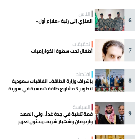
الناس
6
العنزي إلى رتبة «ملازم أول»
تحقيقات
7
أطفال تحت سطوة الخوارزميات
اقتصاد
8
بإشراف وزارة الطاقة.. اتفاقيات سعودية
لتطوير 3 مشاريع طاقة شمسية في سورية
السياسة
9
قمة ثلاثية في جدة غداً.. ولي العهد
وأردوغان وشهباز شريف يبحثون تعزيز
التعاون