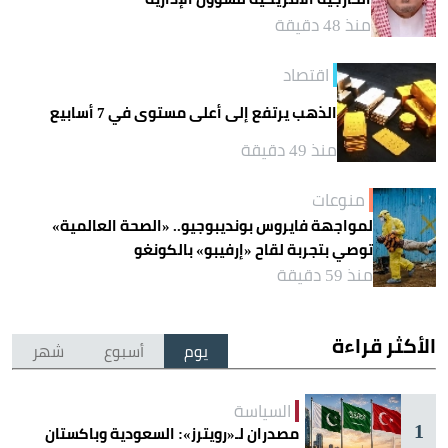
منذ 48 دقيقة
اقتصاد
الذهب يرتفع إلى أعلى مستوى في 7 أسابيع
منذ 49 دقيقة
منوعات
لمواجهة فايروس بونديبوجيو.. «الصحة العالمية»
توصي بتجربة لقاح «إرفيبو» بالكونغو
منذ 59 دقيقة
الأكثر قراءة
يوم
أسبوع
شهر
السياسة
1
مصدران لـ«رويترز»: السعودية وباكستان