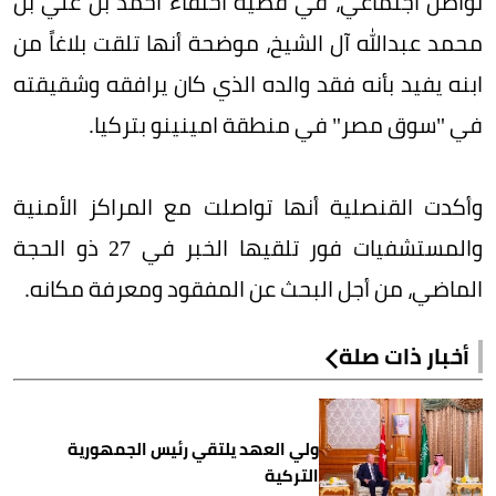
تواصل اجتماعي، في قضية اختفاء أحمد بن علي بن
محمد عبدالله آل الشيخ، موضحة أنها تلقت بلاغاً من
ابنه يفيد بأنه فقد والده الذي كان يرافقه وشقيقته
في "سوق مصر" في منطقة امينينو بتركيا.
وأكدت القنصلية أنها تواصلت مع المراكز الأمنية
والمستشفيات فور تلقيها الخبر في 27 ذو الحجة
الماضي، من أجل البحث عن المفقود ومعرفة مكانه.
أخبار ذات صلة
ولي العهد يلتقي رئيس الجمهورية
التركية