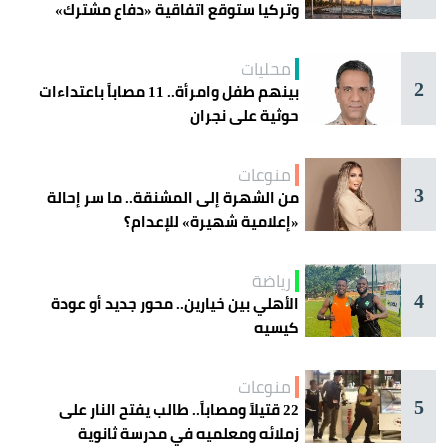
وتركيا ستوقع اتفاقية «دفاع مشترك»
اليوم في جدة
محليات
2
بينهم طفل وامرأة.. 11 مصاباً باعتداءات
حوثية على نجران
منوعات
3
من الشهرة إلى المشنقة.. ما سر إحالة
«إعلامية شهيرة» للإعدام؟
رياضة
4
الأهلي بين خيارين.. محور جديد أو عودة
كيسيه
منوعات
5
22 قتيلاً ومصاباً.. طالب يفتح النار على
زملائه ومعلميه في مدرسة ثانوية