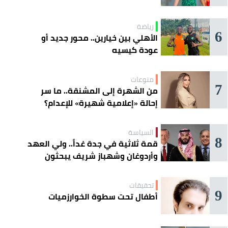
رياضة
6
الأهلي بين خيارين.. محور جديد أو
عودة كيسيه
منوعات
7
من الشهرة إلى المشنقة.. ما سر
إحالة «إعلامية شهيرة» للإعدام؟
السياسة
8
قمة ثلاثية في جدة غداً.. ولي العهد
وأردوغان وشهباز شريف يبحثون
تعزيز التعاون
تحقيقات
9
أطفال تحت سطوة الخوارزميات