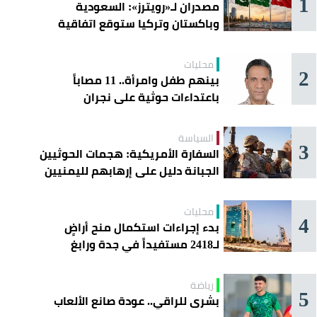
1
مصدران لـ«رويترز»: السعودية
وباكستان وتركيا ستوقع اتفاقية
«دفاع مشترك» اليوم في جدة
محليات
2
بينهم طفل وامرأة.. 11 مصاباً
باعتداءات حوثية على نجران
السياسة
3
السفارة الأمريكية: هجمات الحوثيين
الجبانة دليل على إرهابهم لليمنيين
محليات
4
بدء إجراءات استكمال منح أراضٍ
لـ2418 مستفيداً في جدة ورابغ
والليث
رياضة
5
بشرى للراقي.. عودة صانع الألعاب