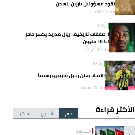
تقود مسؤولين بارزين للسجن
منذ 3 دقائق
رياضة
4 صفقات تاريخية.. ريال مدريد يكسر حاجز
الـ100 مليون
منذ 19 دقيقة
رياضة
الاتحاد يعلن رحيل فابينيو رسمياً
منذ 19 دقيقة
الأكثر قراءة
يوم
أسبوع
شهر
السياسة