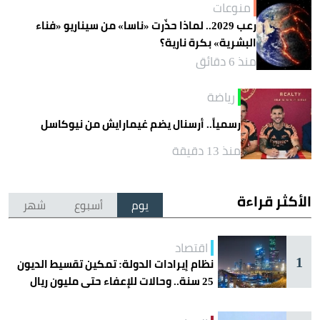
منوعات
رعب 2029.. لماذا حذّرت «ناسا» من سيناريو «فناء
البشرية» بكرة نارية؟
منذ 6 دقائق
رياضة
رسمياً.. أرسنال يضم غيمارايش من نيوكاسل
منذ 13 دقيقة
الأكثر قراءة
يوم
أسبوع
شهر
اقتصاد
1
نظام إيرادات الدولة: تمكين تقسيط الديون
25 سنة.. وحالات للإعفاء حتى مليون ريال