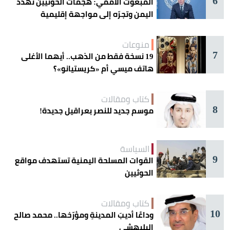
6
المبعوث الأممي: هجمات الحوثيين تهدد
اليمن وتجرّه إلى مواجهة إقليمية
منوعات
7
19 نسخة فقط من الذهب.. أيهما الأغلى
هاتف ميسي أم «كريستيانو»؟
كتاب ومقالات
8
موسم جديد للنصر بعراقيل جديدة!
السياسة
9
القوات المسلحة اليمنية تستهدف مواقع
الحوثيين
كتاب ومقالات
10
وداعًا أديبَ المدينةِ ومؤرّخها.. محمد صالح
البليهشي