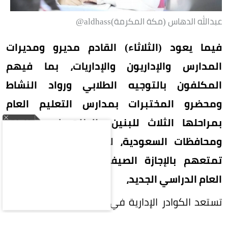
عبدالله الدهاس (مكة المكرمة)aldhass@
فيما يعود (الثلاثاء) القادم مديرو ومديرات
المدارس والإداريون والإداريات، بما فيهم
المكلفون بالتوجيه الطلابي ورواد النشاط
ومحضرو المختبرات بمدارس التعليم العام
بمراحلها الثلاث للبنين والبنات في مناطق
ومحافظات السعودية، لمباشرة أعمالهم بعد
تمتعهم بالإجازة الصيفية استعداداً لانطلاقة
العام الدراسي الجديد،
تستعد الكوادر الإدارية في إدارات التعليم في مكة
المكرمة والمدينة المنورة ومحافظتي جدة والطائف