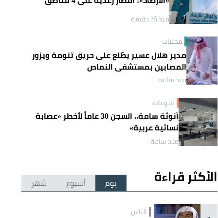
منذ 35 دقيقة
محليات
مدير هلال عسير يطّلع على حريق تنومة ويزور
المصابين بمستشفى النماص
منذ ساعة
منوعات
أنوثة سامة.. السجن 30 عاماً لأخطر «عصابة
نسائية عربية»
منذ ساعة
الأكثر قراءة
يوم
أسبوع
شهر
الناس