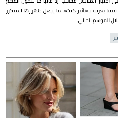
لى اختيار الملابس فحسب، إذ غالباً ما تتحول القطع
 فيما يعرف بـ«تأثير كيت»، ما يجعل ظهورها المتكرر
لال الموسم الحالي.
لز