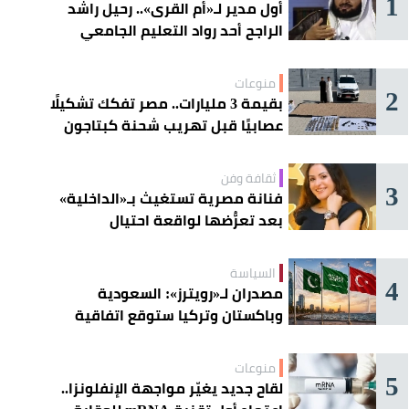
1
أول مدير لـ«أم القرى».. رحيل راشد
الراجح أحد رواد التعليم الجامعي
منوعات
2
بقيمة 3 مليارات.. مصر تفكك تشكيلًا
عصابيًا قبل تهريب شحنة كبتاجون
ضخمة
ثقافة وفن
3
فنانة مصرية تستغيث بـ«الداخلية»
بعد تعرُّضها لواقعة احتيال
السياسة
4
مصدران لـ«رويترز»: السعودية
وباكستان وتركيا ستوقع اتفاقية
«دفاع مشترك» اليوم في جدة
منوعات
5
لقاح جديد يغيّر مواجهة الإنفلونزا..