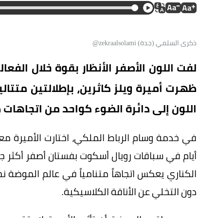
ذكرى السلمي (جدة) zekraalsolami@
لفت اللون الأصفر الأنظار بقوة خلال الفعا
ظهرت أميرة ويلز كاثرين، بإطلالتين متتال
اللون إلى دائرة الضوء كواحد من اتجاهات صيف 
في خدمة وسام الرباط الملكي، اختارت الأميرة معط
أيام في سباقات رويال أسكوت بفستان أصفر أكثر جرأ
الكناري يعكس اتجاهاً متنامياً في عالم الموضة نح
دون التخلي عن الأناقة الكلاسيكية.