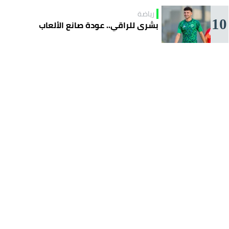
رياضة
10
بشرى للراقي.. عودة صانع الألعاب