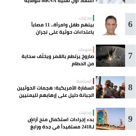
اعتماد أول تقنية mRNA للوقاية
الموسمية
محليات
6
بينهم طفل وامرأة.. 11 مصاباً
باعتداءات حوثية على نجران
منوعات
7
صاروخ يرتطم بالقمر ويخلّف سحابة
من الحطام
السياسة
8
السفارة الأمريكية: هجمات الحوثيين
الجبانة دليل على إرهابهم لليمنيين
محليات
9
بدء إجراءات استكمال منح أراضٍ
لـ2418 مستفيداً في جدة ورابغ
والليث