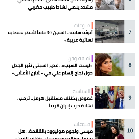
مشدد ينهي نشاط طبيب مغربي
منوعات
7
أنوثة سامة.. السجن 30 عاماً لأخطر «عصابة
نسائية عربية»
ثقافة وفن
8
«ليست السبب».. غدير السبتي تثير الجدل
حول نجاح إلهام علي في «شارع الأعشى»
السياسة
9
غموض يكتنف مستقبل هرمز.. ترمب:
نهاية حرب إيران قريباً
منوعات
10
ميسي ونجوم هوليوود بالقائمة.. هل
يحتفل رونالدو وجورجينا بـ«زفاف القرن»