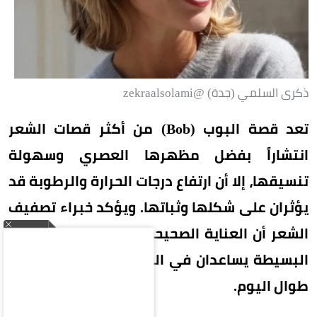
ذكرى السلمي (جدة) @zekraalsolami
تعد قصة البوب (Bob) من أكثر قصات الشعر
انتشاراً بفضل مظهرها العصري وسهولة
تنسيقها، إلا أن ارتفاع درجات الحرارة والرطوبة قد
يؤثران على شكلها وثباتها. ويؤكد خبراء تصفيف
الشعر أن العناية الصحيحة واتباع بعض الخطوات
البسيطة يساعدان في الحفاظ على إطلالة أنيقة
طوال اليوم.