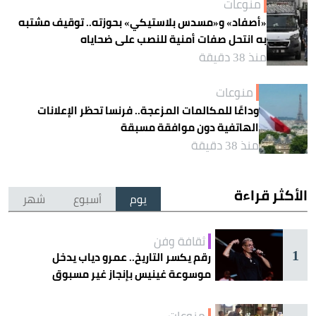
منوعات
«أصفاد» و«مسدس بلاستيكي» بحوزته.. توقيف مشتبه
به انتحل صفات أمنية للنصب على ضحاياه
منذ 38 دقيقة
منوعات
وداعًا للمكالمات المزعجة.. فرنسا تحظر الإعلانات
الهاتفية دون موافقة مسبقة
منذ 38 دقيقة
الأكثر قراءة
يوم
أسبوع
شهر
ثقافة وفن
1
رقم يكسر التاريخ.. عمرو دياب يدخل
موسوعة غينيس بإنجاز غير مسبوق