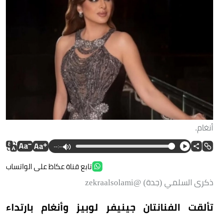
أنغام.
--:--
تابع قناة عكاظ على الواتساب
ذكرى السلمي (جدة) @zekraalsolami
تألقت الفنانتان جينيفر لوبيز وأنغام بارتداء