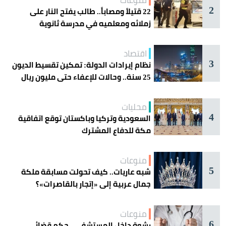
منوعات
2
22 قتيلاً ومصاباً.. طالب يفتح النار على
زملائه ومعلميه في مدرسة ثانوية
اقتصاد
3
نظام إيرادات الدولة: تمكين تقسيط الديون
25 سنة.. وحالات للإعفاء حتى مليون ريال
محليات
4
السعودية وتركيا وباكستان توقع اتفاقية
مكة للدفاع المشترك
منوعات
5
شبه عاريات.. كيف تحولت مسابقة ملكة
جمال عربية إلى «إتجار بالقاصرات»؟
منوعات
6
رشوة داخل المستشفى.. حكم قضائي