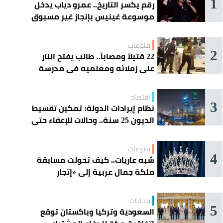
1
رقم يكسر التاريخ.. عمرو دياب يدخل
موسوعة غينيس بإنجاز غير مسبوق
منوعات
2
22 قتيلاً ومصاباً.. طالب يفتح النار
على زملائه ومعلميه في مدرسة
ثانوية
اقتصاد
3
نظام إيرادات الدولة: تمكين تقسيط
الديون 25 سنة.. وحالات للإعفاء حتى
مليون ريال
منوعات
4
شبه عاريات.. كيف تحولت مسابقة
ملكة جمال عربية إلى «إتجار
بالقاصرات»؟
محليات
5
السعودية وتركيا وباكستان توقع