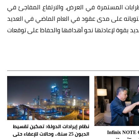
طرابات المستمرة في العرض، والارتفاع المفاجئ في
توياته على مدى عقود في العام الماضي في العديد
ديد بقوة لإعادتها نحو أهدافها والحفاظ على توقعات
نظام إيرادات الدولة: تمكين تقسيط
لة هواتف Infinix NOTE 60
الديون 25 سنة.. وحالات للإعفاء حتى