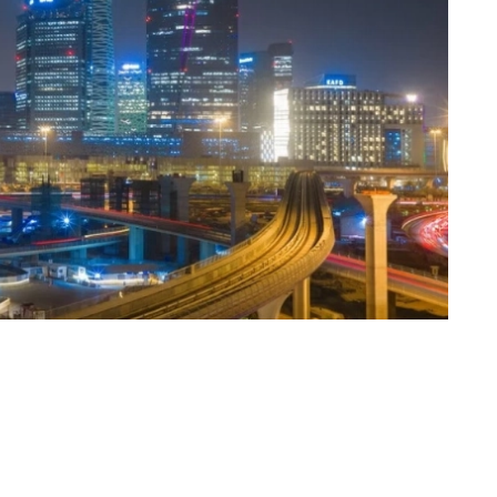
عبدالرحمن المصباحي (جدة) @sobhe90
سمح نظام إيرادات الدولة بالإعفاء الجزئي أو الكلي 
محددة، فيما أجاز الإعفاء من الديون التي تتجاوز ذل