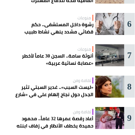
اتفاقية مكة للدفاع المشترك
منوعات
6
رشوة داخل المستشفى.. حكم
قضائي مشدد ينهي نشاط طبيب
مغربي
منوعات
7
أنوثة سامة.. السجن 30 عاماً لأخطر
«عصابة نسائية عربية»
ثقافة وفن
8
«ليست السبب».. غدير السبتي تثير
الجدل حول نجاح إلهام علي في «شارع
الأعشى»
ثقافة وفن
9
أعاد رقصة عمرها 32 عاماً.. محمود
حميدة يخطف الأنظار في زفاف ابنته