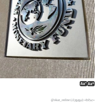
«عكاظ» (نيويورك) okaz_online@