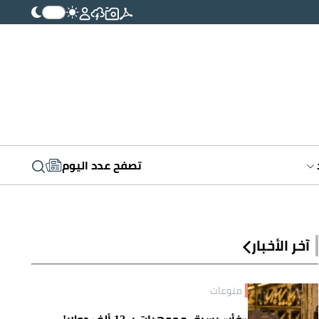
تصفح عدد اليوم
آخر الأخبار
منوعات
«فأر» يسرق مجوهرات بـ 12 ألف دولار!