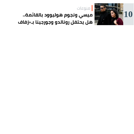
منوعات
10
ميسي ونجوم هوليوود بالقائمة..
هل يحتفل رونالدو وجورجينا بـ«زفاف
القرن» غداً؟