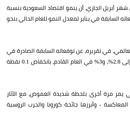
شهر أبريل الجاري، أن ينمو اقتصاد السعودية بنسبة
، وهو ارتفاع عن توقعاته السابقة في يناير لمعدل النمو للعام الحالي بنحو
المي، في تقريره، عن توقعاته السابقة الصادرة في
يناير الماضي، إذ تراجعت توقعات النمو في 2023 إلى 2.8%، و3% في العام القادم، بانخفاض 0.1 نقطة
مي يمر مرة أخرى بلحظة شديدة الغموض، مع الآثار
المعاكسة - وأبرزها جائحة كورونا والحرب الروسية