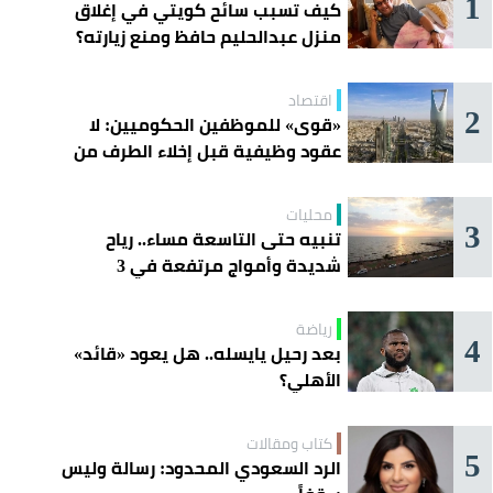
1
كيف تسبب سائح كويتي في إغلاق
منزل عبدالحليم حافظ ومنع زيارته؟
اقتصاد
2
«قوى» للموظفين الحكوميين: لا
عقود وظيفية قبل إخلاء الطرف من
«مسار»
محليات
3
تنبيه حتى التاسعة مساء.. رياح
شديدة وأمواج مرتفعة في 3
محافظات
رياضة
4
بعد رحيل يايسله.. هل يعود «قائد»
الأهلي؟
كتاب ومقالات
5
الرد السعودي المحدود: رسالة وليس