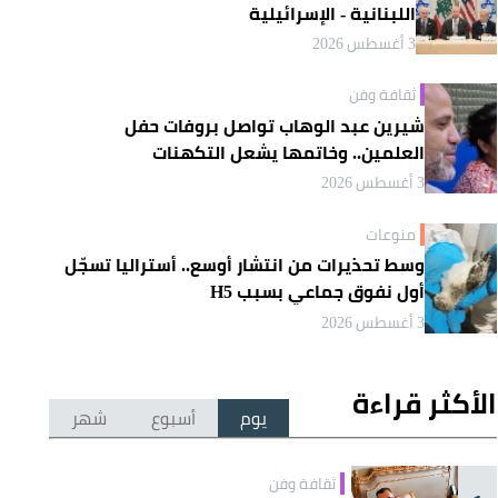
اللبنانية - الإسرائيلية
3 أغسطس 2026
ثقافة وفن
شيرين عبد الوهاب تواصل بروفات حفل
العلمين.. وخاتمها يشعل التكهنات
3 أغسطس 2026
منوعات
وسط تحذيرات من انتشار أوسع.. أستراليا تسجّل
أول نفوق جماعي بسبب H5
3 أغسطس 2026
الأكثر قراءة
يوم
أسبوع
شهر
ثقافة وفن