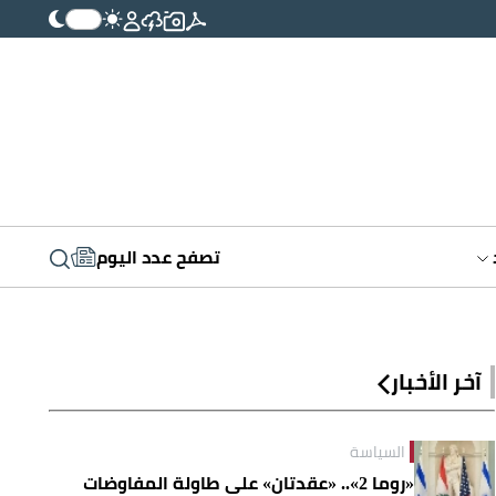
تصفح عدد اليوم
آخر الأخبار
السياسة
«روما 2».. «عقدتان» على طاولة المفاوضات