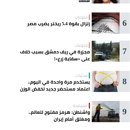
سقفاً
منوعات
6
زلزال بقوة 5.4 ريختر يضرب مصر
منوعات
7
مجزرة في ريف دمشق بسبب خلاف
على «سقاية زرع»!
محليات
8
يستخدم مرة واحدة في اليوم..
اعتماد مستحضر جديد لخفض الوزن
السياسة
9
واشنطن: هرمز مفتوح للعالم..
ومغلق أمام إيران