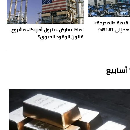
17 مليار.. قيمة «المدرجة»
لماذا يعارض «بترول أمريكا» مشروع
بسوق الأسهم تصعد إلى 9452.81
قانون الوقود الحيوي؟