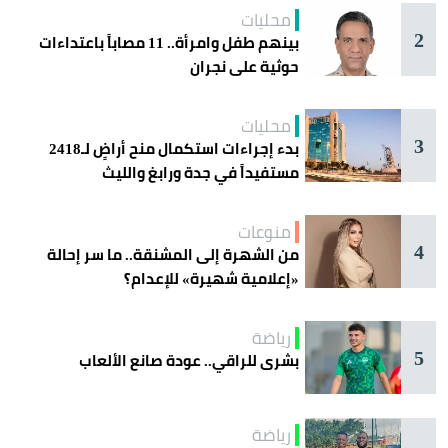
محليات
2
بينهم طفل وامرأة.. 11 مصاباً باعتداءات
حوثية على نجران
محليات
3
بدء إجراءات استكمال منح أراضٍ لـ2418
مستفيداً في جدة ورابغ والليث
منوعات
4
من الشهرة إلى المشنقة.. ما سر إحالة
«إعلامية شهيرة» للإعدام؟
رياضة
5
بشرى للراقي.. عودة صانع الألعاب
رياضة