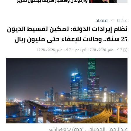
وأردوغان وشهباز شريف يبحثون تعزيز
التعاون
عكاظ
>
اقتصاد
نظام إيرادات الدولة: تمكين تقسيط الديون
25 سنة.. وحالات للإعفاء حتى مليون ريال
7 أغسطس 2026 - 17:28 | آخر تحديث 7 أغسطس 2026 - 17:28
عبدالرحمن المصباحي (جدة) @sobhe90