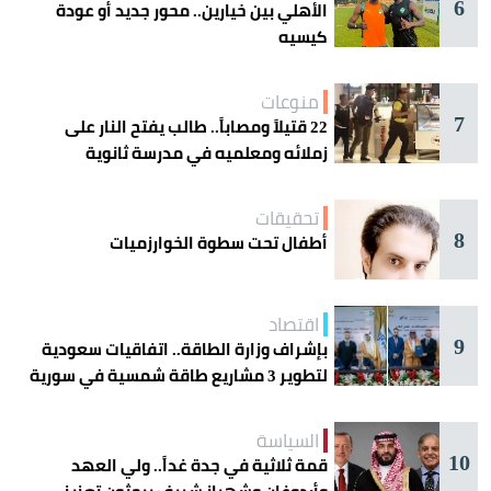
6
الأهلي بين خيارين.. محور جديد أو عودة
كيسيه
منوعات
7
22 قتيلاً ومصاباً.. طالب يفتح النار على
زملائه ومعلميه في مدرسة ثانوية
تحقيقات
8
أطفال تحت سطوة الخوارزميات
اقتصاد
9
بإشراف وزارة الطاقة.. اتفاقيات سعودية
لتطوير 3 مشاريع طاقة شمسية في سورية
السياسة
10
قمة ثلاثية في جدة غداً.. ولي العهد