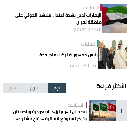
السياسة
الإمارات تدين بشدة اعتداء مليشيا الحوثي على
منطقة نجران
منذ 29 دقيقة
محليات
رئيس جمهورية تركيا يغادر جدة
منذ 59 دقيقة
الأكثر قراءة
يوم
أسبوع
شهر
السياسة
1
مصدران لـ«رويترز»: السعودية وباكستان
وتركيا ستوقع اتفاقية «دفاع مشترك»
اليوم في جدة