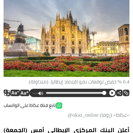
0.4 % خفض توقعات نمو اقتصاد إيطاليا. (متداولة)
--:--
تابع قناة عكاظ على الواتساب
«عكاظ» (روما) okaz_online@
أعلن البنك المركزي الإيطالي أمس (الجمعة)