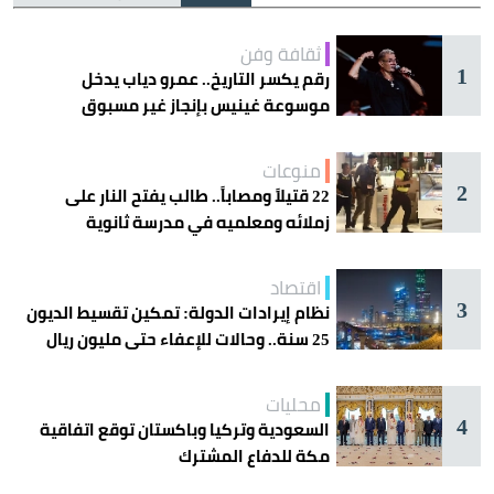
ثقافة وفن
1
رقم يكسر التاريخ.. عمرو دياب يدخل
موسوعة غينيس بإنجاز غير مسبوق
منوعات
2
22 قتيلاً ومصاباً.. طالب يفتح النار على
زملائه ومعلميه في مدرسة ثانوية
اقتصاد
3
نظام إيرادات الدولة: تمكين تقسيط الديون
25 سنة.. وحالات للإعفاء حتى مليون ريال
محليات
4
السعودية وتركيا وباكستان توقع اتفاقية
مكة للدفاع المشترك