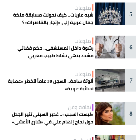
منوعات
5
شبه عاريات.. كيف تحولت مسابقة ملكة
جمال عربية إلى «إتجار بالقاصرات»؟
منوعات
6
رشوة داخل المستشفى.. حكم قضائي
مشدد ينهي نشاط طبيب مغربي
منوعات
7
أنوثة سامة.. السجن 30 عاماً لأخطر «عصابة
نسائية عربية»
ثقافة وفن
8
«ليست السبب».. غدير السبتي تثير الجدل
حول نجاح إلهام علي في «شارع الأعشى»