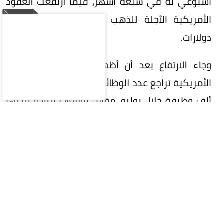
أسبوعي له في سبعة أشهر، فيما ارتفعت العقود
الأمريكية الآجلة للذهب بنسبة 2.5% إلى 4408
دولارات.
وجاء الارتفاع بعد أن أظهرت بيانات وزارة العمل
الأمريكية تراجع عدد الوظائف غير الزراعية بمقدار 23
ألف وظيفة خلال يوليو، مقابل توقعات بزيادة قدرها
80 ألف وظيفة.
وبالنسبة للمعادن النفيسة الأخرى، ارتفعت الفضة
بنسبة 4.5% إلى 64.26 دولار للأوقية، والبلاتين بنسبة
1.4% إلى 1753.09 دولار، والبلاديوم بنسبة 0.4% إلى
1375.75 دولار.