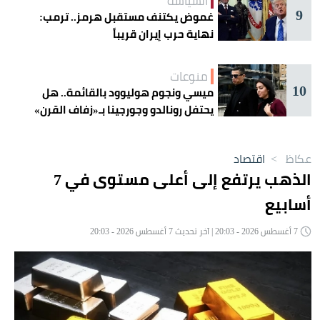
السياسة
9
غموض يكتنف مستقبل هرمز.. ترمب:
نهاية حرب إيران قريباً
منوعات
10
ميسي ونجوم هوليوود بالقائمة.. هل
يحتفل رونالدو وجورجينا بـ«زفاف القرن»
غداً؟
عكاظ
>
اقتصاد
الذهب يرتفع إلى أعلى مستوى في 7
أسابيع
7 أغسطس 2026 - 20:03 | آخر تحديث 7 أغسطس 2026 - 20:03