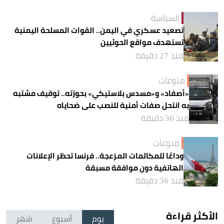
السياسة
تصعيد عسكري في اليمن.. القوات المسلحة اليمنية
تستهدف مواقع الحوثيين
منذ 27 دقيقة
منوعات
«أصفاد» و«مسدس بلاستيكي» بحوزته.. توقيف مشتبه
به انتحل صفات أمنية للنصب على ضحاياه
منذ 36 دقيقة
منوعات
وداعًا للمكالمات المزعجة.. فرنسا تحظر الإعلانات
الهاتفية دون موافقة مسبقة
منذ 36 دقيقة
الأكثر قراءة
يوم
أسبوع
شهر