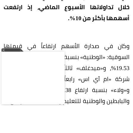
خلال تداولاتها الأسبوع الماضي، إذ ارتفعت
أسهمها بأكثر من 10%.
وكان في صدارة الأسهم ارتفاعاً في قيمتها
السوقية: «الوطنية» بنسبة 23.3%، ثم «أسيج» بنسبة
19.53%، و«ميدغلف» ثالثاً بنسبة 16.93%، وحلت
شركة «ام آي اس» رابعاً بنسبة صعود 15.75%،
و«ولاء» بنسبة ارتفاع 15.38%، و«الأندية للرياضة،
والبابطين والوطنية للتعليم وأسلاك» بنسب ارتفاع ما
بين 14 - 15%، ثم «اليمامة للحديد، وأسترا الصناعية»
بنسب تتراوح بين 13-14%، ثم «التعاونية» بنسبة