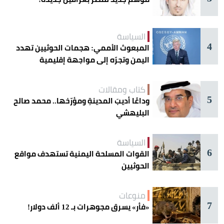
السياسة
4
المبعوث الأممي: هجمات الحوثيين تهدد
اليمن وتجرّه إلى مواجهة إقليمية
كتاب ومقالات
5
وداعًا أديبَ المدينةِ ومؤرّخها.. محمد صالح
البليهشي
السياسة
6
القوات المسلحة اليمنية تستهدف مواقع
الحوثيين
منوعات
7
«فأر» يسرق مجوهرات بـ 12 ألف دولار!