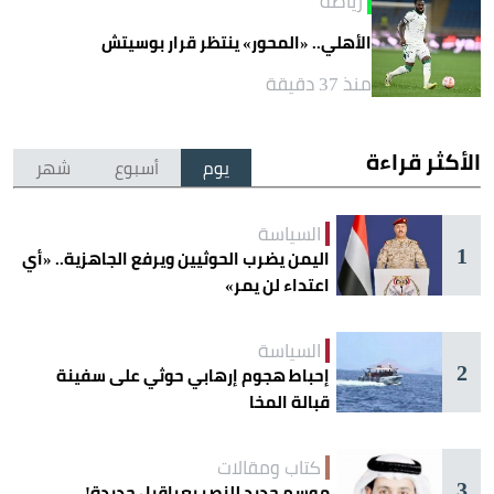
رياضة
الأهلي.. «المحور» ينتظر قرار بوسيتش
منذ 37 دقيقة
الأكثر قراءة
يوم
أسبوع
شهر
السياسة
1
اليمن يضرب الحوثيين ويرفع الجاهزية.. «أي
اعتداء لن يمر»
السياسة
2
إحباط هجوم إرهابي حوثي على سفينة
قبالة المخا
كتاب ومقالات
3
موسم جديد للنصر بعراقيل جديدة!