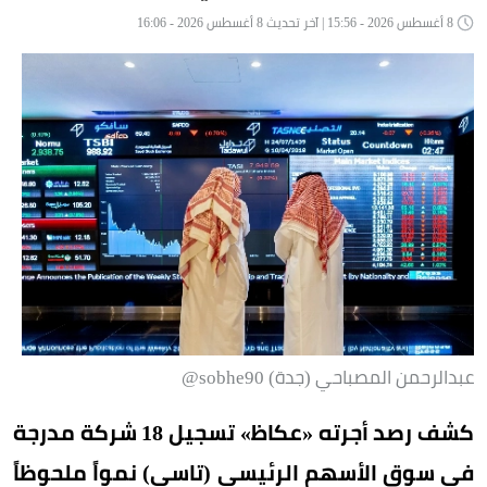
8 أغسطس 2026 - 15:56 | آخر تحديث 8 أغسطس 2026 - 16:06
عبدالرحمن المصباحي (جدة) sobhe90@
كشف رصد أجرته «عكاظ» تسجيل 18 شركة مدرجة
في سوق الأسهم الرئيسي (تاسي) نمواً ملحوظاً