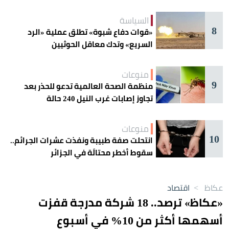
السياسة
8
«قوات دفاع شبوة» تطلق عملية «الرد
السريع» وتدك معاقل الحوثيين
منوعات
9
منظمة الصحة العالمية تدعو للحذر بعد
تجاوز إصابات غرب النيل 240 حالة
منوعات
10
انتحلت صفة طبيبة ونفذت عشرات الجرائم..
سقوط أخطر محتالَة في الجزائر
عكاظ
>
اقتصاد
«عكاظ» ترصد.. 18 شركة مدرجة قفزت
أسهمها أكثر من 10% في أسبوع