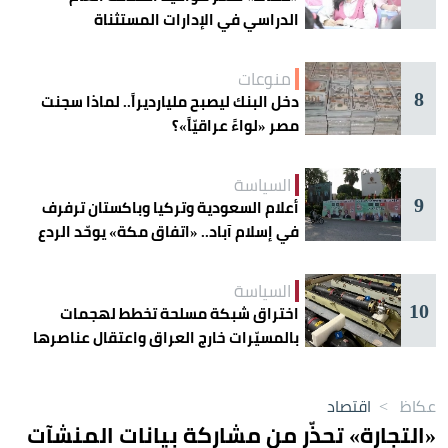
الدراسي في الإدارات المستثناة
منوعات
8
دخل البنك ليصبح مليارديراً.. لماذا سجنت
مصر «لواءً عراقيّاً»؟
السياسة
9
أعلام السعودية وتركيا وباكستان ترفرف
في إسلام آباد.. «اتفاق مكة» يوحّد الردع
السياسة
10
اختراق شبكة مسلحة تخطط لهجمات
بالمسيّرات خارج العراق واعتقال عناصرها
عكاظ
>
اقتصاد
«التجارة» تحذّر من مشاركة بيانات المنشآت