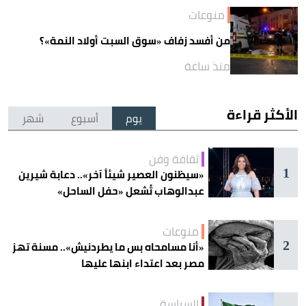
منوعات
من أفسد زفاف «سوق السبت أولاد النمة»؟
منذ ساعة
الأكثر قراءة
يوم
أسبوع
شهر
ثقافة وفن
1
«سيظنون العصير شيئاً آخر».. دعابة شيرين
عبدالوهاب تُشعل «حفل الساحل»
منوعات
2
«أنا مسامحاه بس ما يطردنيش».. مسنة تهز
مصر بعد اعتداء ابنها عليها
السياسة