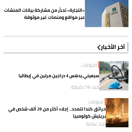
«التجارة» تحذّر من مشاركة بيانات المنشآت
عبر مواقع ومنصات غير موثوقة
آخر الأخبار
منوعات
سبعيني يدهس 4 دراجين مرتين في إيطاليا
منذ 56 دقيقة
منوعات
حرائق كندا تتمدد.. إجلاء أكثر من 20 ألف شخص في
بريتيش كولومبيا
منذ ساعة