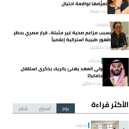
تعرُّضها لواقعة احتيال
منذ دقيقة
منوعات
بسبب مزاعم صحية غير مثبتة.. قرار مصري بحظر
ظهور طبيبة أسترالية إعلامياً
منذ دقيقتين
محليات
ولي العهد يهنئ باتريك بذكرى استقلال
جامايكا
منذ 6 دقائق
الأكثر قراءة
يوم
أسبوع
شهر
محليات