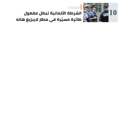
منوعات
10
الشرطة الألمانية تبطل مفعول
طائرة مسيّرة في مطار لايبزيغ هاله