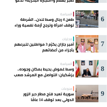
تعبر بسلام و«التجارة البحرية» تدعو
السفن إلى الحذر
السياسة
6
طعن 4 رجال وسط لندن.. الشرطة
توقف امرأة وترجح أزمة نفسية وراء
الهجوم
محليات
7
أمير جازان يكرّم 3 مواطنين لتبرعهم
بأجزاء من أعضائهم
السياسة
8
وسط غموض يحيط بمكان وجوده..
بزشكيان: التواصل مع المرشد صعب
للغاية
منوعات
9
سورية تعيد فتح مطار دير الزور
الدولي بعد توقف 14 عامًا