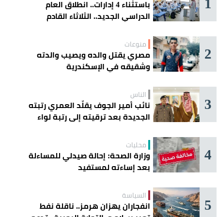
1
باستثناء 4 إدارات.. انطلاق العام
الدراسي الجديد.. الثلاثاء القادم
منوعات
2
مصري يقتل والده ويصيب والدته
وشقيقه في الإسكندرية
الناس
3
نائب أمير الجوف يقلّد العمري رتبته
الجديدة بعد ترقيته إلى رتبة لواء
محليات
4
وزارة الصحة: إحالة صيدلي للمساءلة
بعد إساءته لمستفيد
السياسة
5
انفجاران يهزان هرمز.. ناقلة نفط