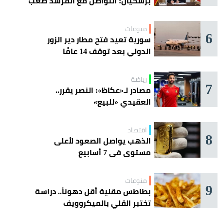
بزشكيان: التواصل مع المرشد صعب
للغاية
منوعات
6
سورية تعيد فتح مطار دير الزور
الدولي بعد توقف 14 عامًا
رياضة
7
مصادر لـ«عكاظ»: النصر يقرر..
العقيدي «للبيع»
اقتصاد
8
الذهب يواصل الصعود لأعلى
مستوى في 7 أسابيع
منوعات
9
بطاطس مقلية أقل دهوناً.. دراسة
تختبر القلي بالميكروويف