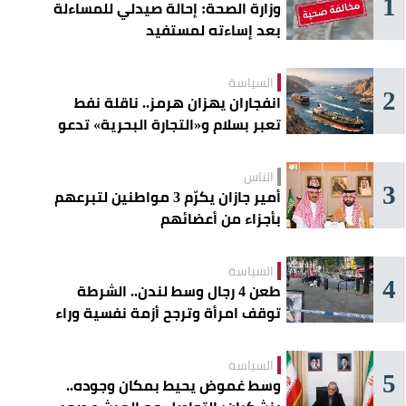
1
وزارة الصحة: إحالة صيدلي للمساءلة
بعد إساءته لمستفيد
السياسة
2
انفجاران يهزان هرمز.. ناقلة نفط
تعبر بسلام و«التجارة البحرية» تدعو
السفن إلى الحذر
الناس
3
أمير جازان يكرّم 3 مواطنين لتبرعهم
بأجزاء من أعضائهم
السياسة
4
طعن 4 رجال وسط لندن.. الشرطة
توقف امرأة وترجح أزمة نفسية وراء
الهجوم
السياسة
5
وسط غموض يحيط بمكان وجوده..