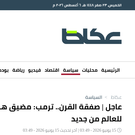
الخميس، ٢٣ صفر ١٤٤٨ هـ ٦ أغسطس ٢٠٢٦ م
الرئيسية
محليات
سياسة
اقتصاد
فيديو
رياضة
بود
عكاظ
>
السياسة
عاجل | صفقة القرن.. ترمب: مضيق هر
للعالم من جديد
15 يونيو 2026 - 03:49 | آخر تحديث 15 يونيو 2026 - 03:49