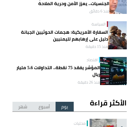
الجنسيات.. يعزز الأمن وحرية الملاحة
منذ 6 دقائق
السياسة
السفارة الأمريكية: هجمات الحوثيين الجبانة
دليل على إرهابهم لليمنيين
منذ 15 دقيقة
اقتصاد
المؤشر يفقد 75 نقطة.. التداولات 5.6 مليار
ريال
منذ 26 دقيقة
الأكثر قراءة
يوم
أسبوع
شهر
محليات