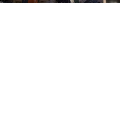
«عكاظ» (جدة) okaz_online@
أكدت السفارة الأمريكية لدى اليمن اليوم
المدعومون من إيران دليل آخر على إرهاب
وأعربت السفارة الأمريكية عن أصدق تعازيها لأسر 
سقطوا اليوم في حضرموت ومأرب.
وكانت قوات الطوارئ اليمنية قد أعلنت في وقت