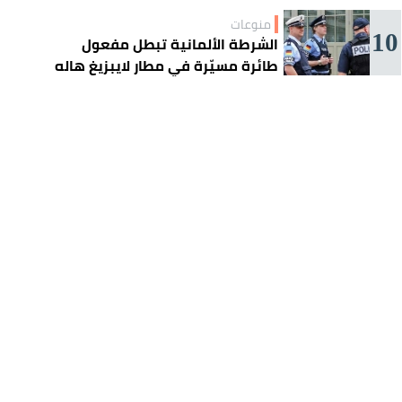
منوعات
10
الشرطة الألمانية تبطل مفعول
طائرة مسيّرة في مطار لايبزيغ هاله