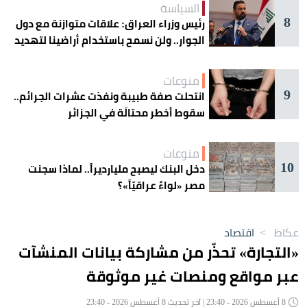
السياسة
8
رئيس وزراء العراق: علاقات متوازنة مع دول
الجوار.. ولن نسمح باستخدام أراضينا لتهديد
أمنها
منوعات
9
انتحلت صفة طبيبة ونفذت عشرات الجرائم..
سقوط أخطر محتالَة في الجزائر
منوعات
10
دخل البنك ليصبح مليارديراً.. لماذا سجنت
مصر «لواءً عراقيّاً»؟
عكاظ
>
اقتصاد
«التجارة» تحذّر من مشاركة بيانات المنشآت
عبر مواقع ومنصات غير موثوقة
8 أغسطس 2026 - 23:40 | آخر تحديث 8 أغسطس 2026 - 23:40