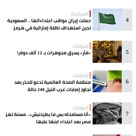
السياسة
4
حملت إيران عواقب اعتداءاتها .. السعودية
تدين استهداف ناقلة إماراتية في هرمز
منوعات
5
«فأر» يسرق مجوهرات بـ 12 ألف دولار!
منوعات
6
منظمة الصحة العالمية تدعو للحذر بعد
تجاوز إصابات غرب النيل 240 حالة
منوعات
7
«أنا مسامحاه بس ما يطردنيش».. مسنة تهز
مصر بعد اعتداء ابنها عليها