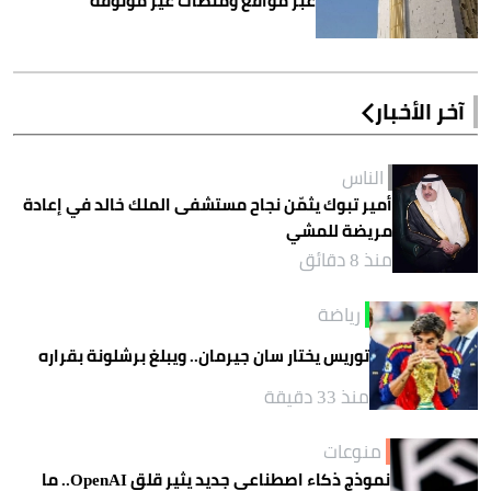
عبر مواقع ومنصات غير موثوقة
آخر الأخبار
الناس
أمير تبوك يثمّن نجاح مستشفى الملك خالد في إعادة
مريضة للمشي
منذ 8 دقائق
رياضة
توريس يختار سان جيرمان.. ويبلغ برشلونة بقراره
منذ 33 دقيقة
منوعات
نموذج ذكاء اصطناعي جديد يثير قلق OpenAI.. ما