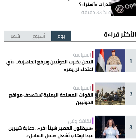
قدرات «أسترا»؟
منذ 33 دقيقة
الأكثر قراءة
يوم
أسبوع
شهر
السياسة
1
اليمن يضرب الحوثيين ويرفع الجاهزية.. «أي
اعتداء لن يمر»
السياسة
2
القوات المسلحة اليمنية تستهدف مواقع
الحوثيين
ثقافة وفن
3
«سيظنون العصير شيئاً آخر».. دعابة شيرين
عبدالوهاب تُشعل «حفل الساحل»