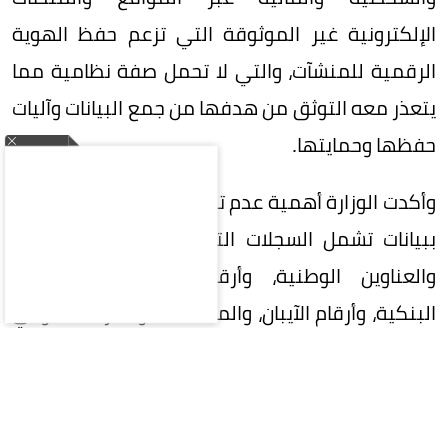
الإلكترونية غير الموثوقة التي تزعم حفظ الهوية
الرقمية للمنشآت، والتي لا تحمل صفة نظامية مما
يتعذر معه التوثق من هدفها من جمع البيانات وآليات
حفظها وحمايتها.
وأكدت الوزارة أهمية عدم تزويد أي جهة غير موثوقة
ببيانات تشمل السجلات التجارية، والأرقام الضريبية،
والعناوين الوطنية، وأرقام التواصل، والحسابات
البنكية، وأرقام الآيبان، والمستندات والمرفقات أو أي
بيانات يمكن استخدامها للتعريف بالمنشأة أو
صاحبها، إلا بعد التحقق من الجهة والغرض من جمع
البيانات والأساس النظامي لمعالجتها.