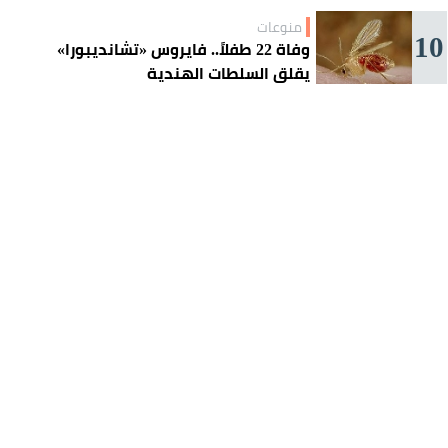
منوعات
10
وفاة 22 طفلاً.. فايروس «تشانديبورا»
يقلق السلطات الهندية