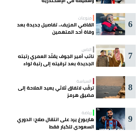
وشقيقه في الإسكندرية
منوعات
6
القاضي المزيف.. تفاصيل جديدة بعد
وفاة أحد المتهمين
الناس
7
نائب أمير الجوف يقلّد العمري رتبته
الجديدة بعد ترقيته إلى رتبة لواء
السياسة
8
ترقّب لاتفاق ثلاثي يعيد الملاحة إلى
مضيق هرمز
رياضة
9
هاربورغ يرد على انتقال صلاح: الدوري
السعودي للكبار فقط