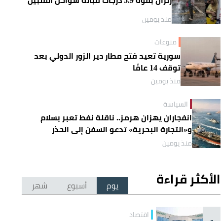
منذ يومين
منوعات
سورية تعيد فتح مطار دير الزور الدولي بعد
توقف 14 عامًا
منذ يومين
السياسة
انفجاران يهزان هرمز.. ناقلة نفط تعبر بسلام
و«التجارة البحرية» تدعو السفن إلى الحذر
منذ يومين
الأكثر قراءة
يوم
أسبوع
شهر
اقتصاد