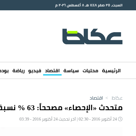
السبت، ٢٥ صفر ١٤٤٨ هـ ٨ أغسطس ٢٠٢٦ م
الرئيسية
محليات
سياسة
اقتصاد
فيديو
رياضة
بود
عكاظ
>
اقتصاد
متحدث «الإحصاء» مصححاً: 63 % نسبة تملّك الأسر للمنازل.. لا الأفراد
24 أكتوبر 2016 - 02:30 | آخر تحديث 24 أكتوبر 2016 - 03:39