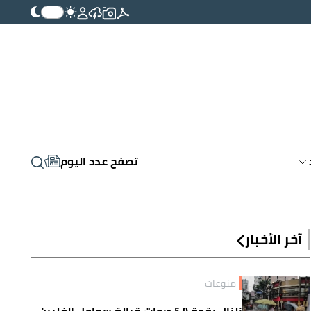
تصفح عدد اليوم
آخر الأخبار
منوعات
زلزال بقوة 5.9 درجات قبالة سواحل الفلبين