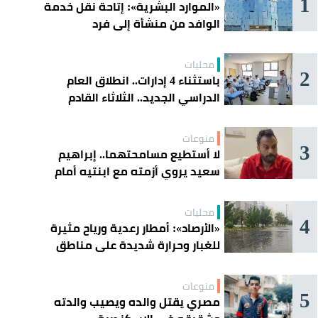
1
«الموارد البشرية»: إتاحة نقل خدمة
الوافد من منشأة إلى فرد
محليات
2
باستثناء 4 إدارات.. انطلاق العام
الدراسي الجديد.. الثلاثاء القادم
منوعات
3
لا أستطيع مسامحتهما.. إبراهيم
سعيد يروي أزمته مع ابنتيه أمام
القضاء
محليات
4
«الأرصاد»: أمطار رعدية ورياح مثيرة
للغبار وحرارة شديدة على مناطق
عدة
منوعات
5
مصري يقتل والده ويصيب والدته