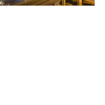
عبدالرحمن المصباحي (جدة) @sobhe90
سمح نظام إيرادات الدولة بالإعفاء الجزئي أو الكلي 
محددة، فيما أجاز الإعفاء من الديون التي تتجاوز ذل
كما أجاز النظام تقسيط الديون عند عجز المدين ع
رئيس مجلس الوزراء.
وأكد النظام أن دين الدولة يتمتع بصفة الامتياز ولا
على جرائم الاختلاس أو التزوير أو التحايل.