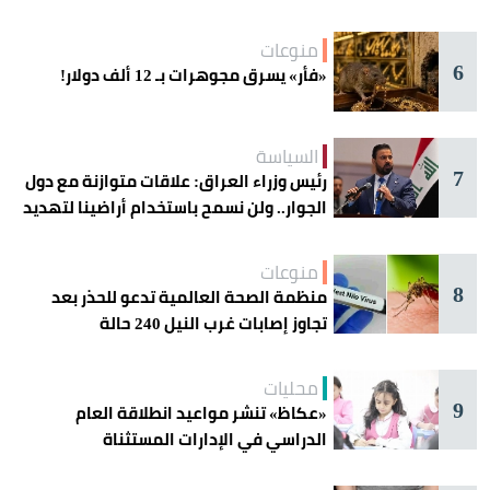
منوعات
6
«فأر» يسرق مجوهرات بـ 12 ألف دولار!
السياسة
7
رئيس وزراء العراق: علاقات متوازنة مع دول
الجوار.. ولن نسمح باستخدام أراضينا لتهديد
أمنها
منوعات
8
منظمة الصحة العالمية تدعو للحذر بعد
تجاوز إصابات غرب النيل 240 حالة
محليات
9
«عكاظ» تنشر مواعيد انطلاقة العام
الدراسي في الإدارات المستثناة