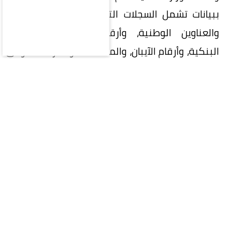
ببيانات تشمل السجلات التجارية، والأرقام الضريبية،
والعناوين الوطنية، وأرقام التواصل، والحسابات
البنكية، وأرقام الآيبان، والمستندات والمرفقات أو أي
بيانات يمكن استخدامها للتعريف بالمنشأة أو
صاحبها، إلا بعد التحقق من الجهة والغرض من جمع
البيانات والأساس النظامي لمعالجتها.
ويأتي ذلك في ضوء تنامي عدد المواقع والمنصات
الوهمية التي تزعم تقديم خدمات تحت مسميات
مختلفة، وتطلب من المستخدمين رفع وتجميع بيانات
متعددة في مكان واحد، بما قد يعرّض المنشآت
والأفراد لمخاطر إساءة استخدام البيانات أو مشاركتها