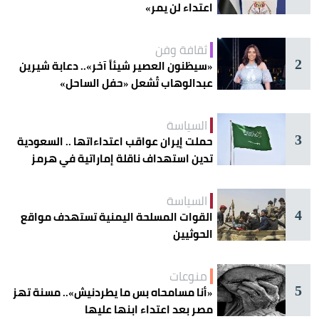
اعتداء لن يمر»
ثقافة وفن
2
«سيظنون العصير شيئاً آخر».. دعابة شيرين
عبدالوهاب تُشعل «حفل الساحل»
السياسة
3
حملت إيران عواقب اعتداءاتها .. السعودية
تدين استهداف ناقلة إماراتية في هرمز
السياسة
4
القوات المسلحة اليمنية تستهدف مواقع
الحوثيين
منوعات
5
«أنا مسامحاه بس ما يطردنيش».. مسنة تهز
مصر بعد اعتداء ابنها عليها