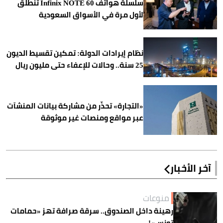
سلسلة هواتف Infinix NOTE 60 تنطلق
لأول مرة في الأسواق السعودية
نظام إيرادات الدولة: تمكين تقسيط الديون
25 سنة.. وحالات للإعفاء حتى مليون ريال
«التجارة» تحذّر من مشاركة بيانات المنشآت
عبر مواقع ومنصات غير موثوقة
آخر الأخبار
منوعات
رهينة داخل الصندوق.. سرقة صرافة تهز «حمامات
تونس»!