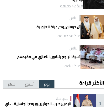
منذ 42 دقيقة
الناس
آل حوفان يودع حياة العزوبية
منذ 58 دقيقة
الناس
أسرة الراجح يتلقون التعازي في فقيدهم
منذ ساعة
الأكثر قراءة
يوم
أسبوع
شهر
السياسة
1
اليمن يضرب الحوثيين ويرفع الجاهزية.. «أي