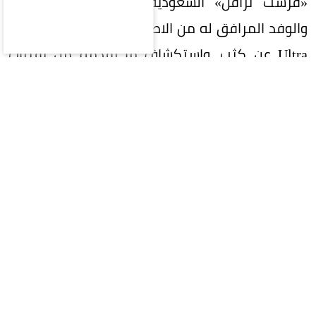
«فرست ترافل» السعودية (First Travel Group)
والوفد المرافق له من الاطلاع على هاتف NOTE 60
Ultra عن كثب، واستكشاف ما يقدمه من تقنيات
وابتكارات، وقد عبّر سموّه عن اعجابه بالتصميم الفريد
والمتميّز للهاتف، وجودة تصنيعه، وأدائه الذي
يضاهي الهواتف الرائدة، مؤكداً أنه يمتلك مقومات
قوية تؤهله لتحقيق مكانة تنافسية ضمن فئة
الهواتف الذكية الفاخرة.
معيار جديد للتميز في فئة الهواتف الذكية
الفاخرة
يمثّل هاتف NOTE 60 Ultra، الذي تم الكشف عنه
للمرة الأولى خلال فعاليات مؤتمر الجوال العالمي