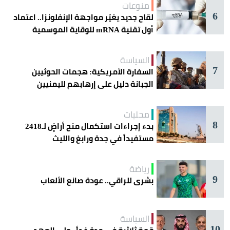
منوعات
6
لقاح جديد يغيّر مواجهة الإنفلونزا.. اعتماد
أول تقنية mRNA للوقاية الموسمية
السياسة
7
السفارة الأمريكية: هجمات الحوثيين
الجبانة دليل على إرهابهم لليمنيين
محليات
8
بدء إجراءات استكمال منح أراضٍ لـ2418
مستفيداً في جدة ورابغ والليث
رياضة
9
بشرى للراقي.. عودة صانع الألعاب
السياسة
10