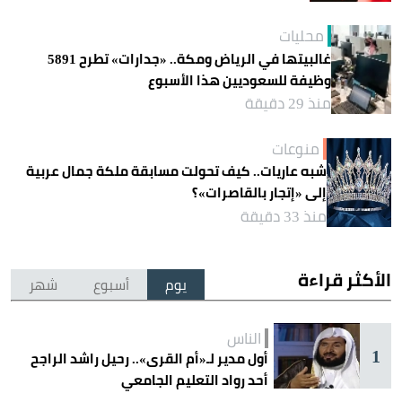
محليات
غالبيتها في الرياض ومكة.. «جدارات» تطرح 5891
وظيفة للسعوديين هذا الأسبوع
منذ 29 دقيقة
منوعات
شبه عاريات.. كيف تحولت مسابقة ملكة جمال عربية
إلى «إتجار بالقاصرات»؟
منذ 33 دقيقة
الأكثر قراءة
يوم
أسبوع
شهر
الناس
1
أول مدير لـ«أم القرى».. رحيل راشد الراجح
أحد رواد التعليم الجامعي