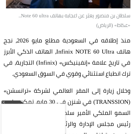
سلطان بن منصور يعبّر عن اعجابه بهاتف Note 60 ultra..
«عكاظ» (الرياض)
منذ إطلاقه في السعودية مطلع مايو 2026، نجح
هاتف Infinix NOTE 60 Ultra، الهاتف الذكي الأبرز
في تاريخ علامة «إنفينيكس» (Infinix) التجارية، في
ترك انطباع استثنائي وقوي في السوق السعودي.
وخلال زيارة إلى المقر العالمي لشركة «ترانسشن»
(TRANSSION) في شنزن في 30 مايو، تمكن صاحب
السمو الملكي الأمير سلطان بن منصور آل سعود،
رئيس مجلس الإدارة والرئيس التنفيذي لمجموعة