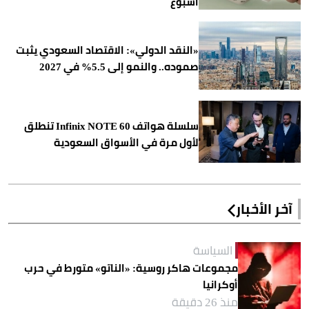
أسبوع
«النقد الدولي»: الاقتصاد السعودي يثبت
صموده.. والنمو إلى 5.5% في 2027
سلسلة هواتف Infinix NOTE 60 تنطلق
لأول مرة في الأسواق السعودية
آخر الأخبار
السياسة
مجموعات هاكر روسية: «الناتو» متورط في حرب
أوكرانيا
منذ 26 دقيقة