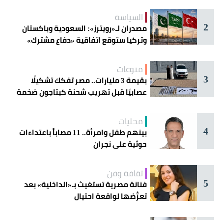
السياسة
2
مصدران لـ«رويترز»: السعودية وباكستان
وتركيا ستوقع اتفاقية «دفاع مشترك»
اليوم في جدة
منوعات
3
بقيمة 3 مليارات.. مصر تفكك تشكيلًا
عصابيًا قبل تهريب شحنة كبتاجون ضخمة
محليات
4
بينهم طفل وامرأة.. 11 مصاباً باعتداءات
حوثية على نجران
ثقافة وفن
5
فنانة مصرية تستغيث بـ«الداخلية» بعد
تعرُّضها لواقعة احتيال