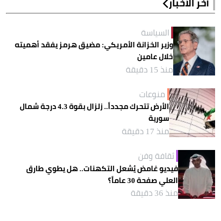
آخر الأخبار
السياسة
وزير الخزانة الأمريكي: مضيق هرمز يفقد أهميته
خلال عامين
منذ 15 دقيقة
منوعات
الأرض تتحرك مجدداً.. زلزال بقوة 4.3 درجة شمال
سورية
منذ 17 دقيقة
ثقافة وفن
فيديو غامض يُشعل التكهنات.. هل يطوي طارق
العلي صفحة 30 عاماً؟
منذ 36 دقيقة