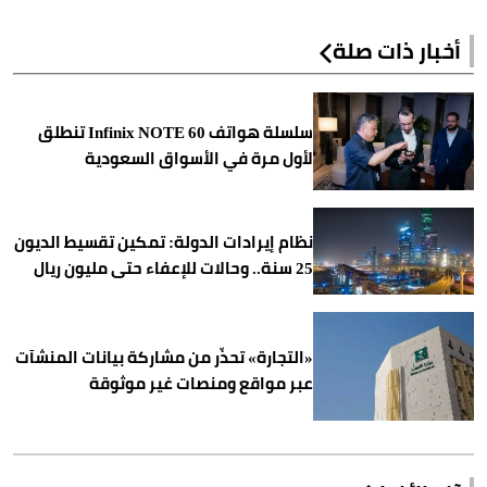
أخبار ذات صلة
سلسلة هواتف Infinix NOTE 60 تنطلق
لأول مرة في الأسواق السعودية
نظام إيرادات الدولة: تمكين تقسيط الديون
25 سنة.. وحالات للإعفاء حتى مليون ريال
«التجارة» تحذّر من مشاركة بيانات المنشآت
عبر مواقع ومنصات غير موثوقة