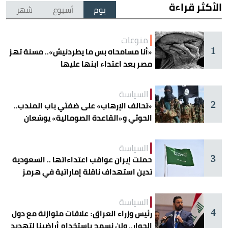
الأكثر قراءة
يوم
أسبوع
شهر
منوعات
1
«أنا مسامحاه بس ما يطردنيش».. مسنة تهز
مصر بعد اعتداء ابنها عليها
السياسة
2
«تحالف الإرهاب» على ضفتَي باب المندب..
الحوثي و«القاعدة الصومالية» يوسّعان
دائرة الخطر
السياسة
3
حملت إيران عواقب اعتداءاتها .. السعودية
تدين استهداف ناقلة إماراتية في هرمز
السياسة
4
رئيس وزراء العراق: علاقات متوازنة مع دول
الجوار.. ولن نسمح باستخدام أراضينا لتهديد