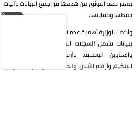
يتعذر معه التوثق من هدفها من جمع البيانات وآليات
حفظها وحمايتها.
وأكدت الوزارة أهمية عدم تزويد أي جهة غير موثوقة
ببيانات تشمل السجلات التجارية، والأرقام الضريبية،
والعناوين الوطنية، وأرقام التواصل، والحسابات
البنكية، وأرقام الآيبان، والمستندات والمرفقات أو أي
بيانات يمكن استخدامها للتعريف بالمنشأة أو
صاحبها، إلا بعد التحقق من الجهة والغرض من جمع
البيانات والأساس النظامي لمعالجتها.
ويأتي ذلك في ضوء تنامي عدد المواقع والمنصات
الوهمية التي تزعم تقديم خدمات تحت مسميات