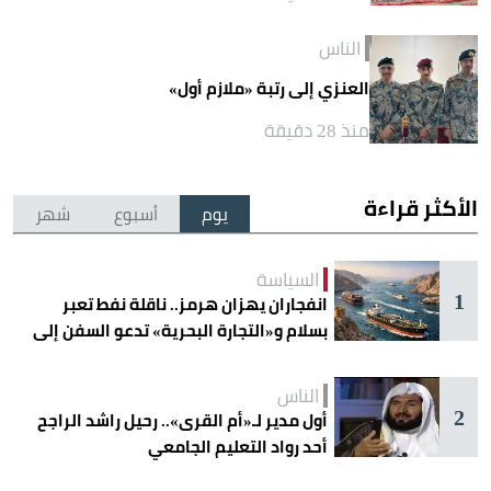
الناس
العنزي إلى رتبة «ملازم أول»
منذ 28 دقيقة
الأكثر قراءة
يوم
أسبوع
شهر
السياسة
1
انفجاران يهزان هرمز.. ناقلة نفط تعبر
بسلام و«التجارة البحرية» تدعو السفن إلى
الحذر
الناس
2
أول مدير لـ«أم القرى».. رحيل راشد الراجح
أحد رواد التعليم الجامعي