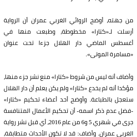
من جهته، أوضح الروائي الغربي عمران أن الرواية
أرسلت لـ«كتارا» مخطوطة، وطبعت منها في
أغسطس الماضي دار الهلال جزءا تحت عنوان
«مسامرة الموتى».
وأضاف أنه ليس من شروط «كتارا» منع نشر جزء منها،
مؤكدا أنه لم يخدع «كتارا» ولم يكن يعلم أن دار الهلال
ستعجل بالطباعة. وأوضح أحد أعضاء تحكيم «كتارا»
-فضل عدم ذكر اسمه- أن تحكيم الأعمال المتنافسة
جرى في شهري 5 و6 من عام 2016، أي قبل نشر رواية
الغربي عمران. وأضاف: قد لا تكون الأحداث متطابقة،