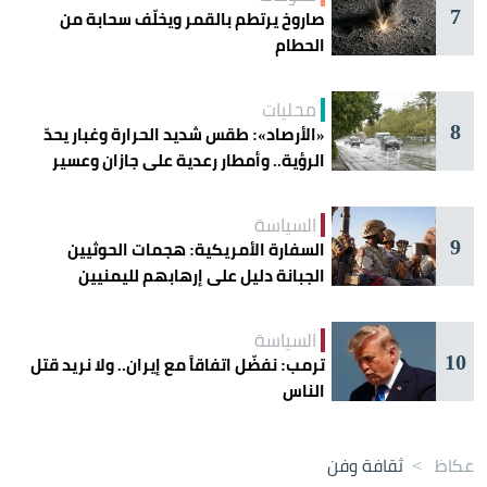
7
صاروخ يرتطم بالقمر ويخلّف سحابة من
الحطام
محليات
8
«الأرصاد»: طقس شديد الحرارة وغبار يحدّ
الرؤية.. وأمطار رعدية على جازان وعسير
السياسة
9
السفارة الأمريكية: هجمات الحوثيين
الجبانة دليل على إرهابهم لليمنيين
السياسة
10
ترمب: نفضّل اتفاقاً مع إيران.. ولا نريد قتل
الناس
عكاظ
>
ثقافة وفن