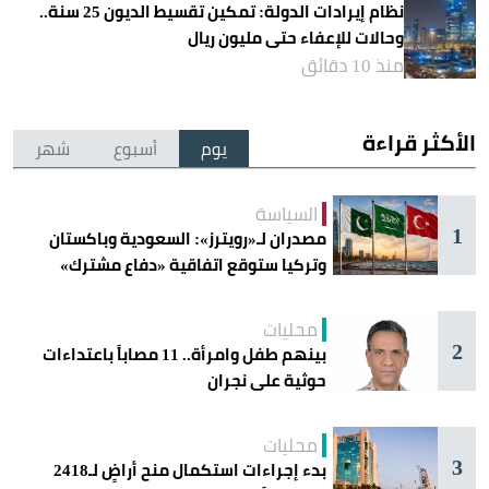
نظام إيرادات الدولة: تمكين تقسيط الديون 25 سنة..
وحالات للإعفاء حتى مليون ريال
منذ 10 دقائق
الأكثر قراءة
يوم
أسبوع
شهر
السياسة
1
مصدران لـ«رويترز»: السعودية وباكستان
وتركيا ستوقع اتفاقية «دفاع مشترك»
اليوم في جدة
محليات
2
بينهم طفل وامرأة.. 11 مصاباً باعتداءات
حوثية على نجران
محليات
3
بدء إجراءات استكمال منح أراضٍ لـ2418