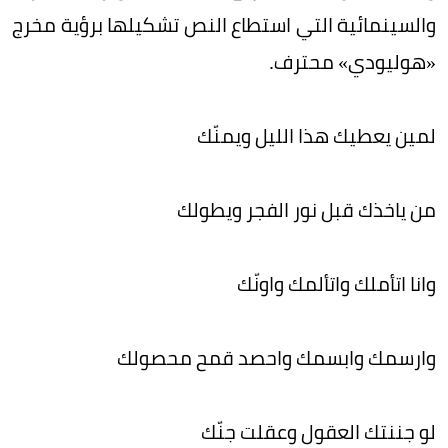
والسينمائية التي استطاع النص تشكيلها برؤية مخرج
«هوليودي» محترف.
لمين يعطيك هذا الليل ويمنّك
من ياخذك قبل نور الفجر ويطولك
وانا اتأملك واتألمك واونّك
وارسمك وابسمك واحصد قمح محصولك
لو جننتك العقول وعقلت جنّك