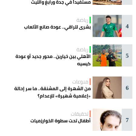
مستفيداً في جدة ورابغ والليث
رياضة
4
بشرى للراقي.. عودة صانع الألعاب
رياضة
5
الأهلي بين خيارين.. محور جديد أو عودة
كيسيه
منوعات
6
من الشهرة إلى المشنقة.. ما سر إحالة
«إعلامية شهيرة» للإعدام؟
تحقيقات
7
أطفال تحت سطوة الخوارزميات