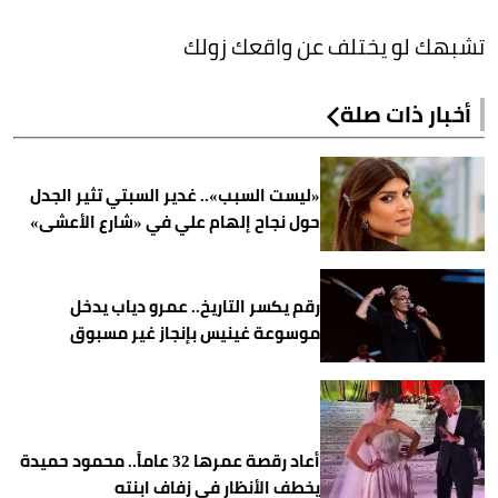
تشبهك لو يختلف عن واقعك زولك
أخبار ذات صلة
«ليست السبب».. غدير السبتي تثير الجدل
حول نجاح إلهام علي في «شارع الأعشى»
رقم يكسر التاريخ.. عمرو دياب يدخل
موسوعة غينيس بإنجاز غير مسبوق
أعاد رقصة عمرها 32 عاماً.. محمود حميدة
يخطف الأنظار في زفاف ابنته