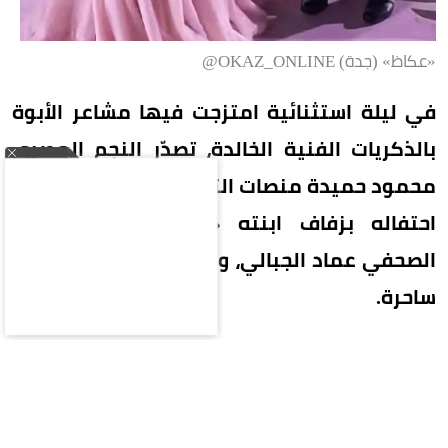
«عكاظ» (جدة) OKAZ_ONLINE@
في ليلة استثنائية امتزجت فيها مشاعر الأبوة
بالذكريات الفنية الخالدة، تصدّر النجم المصري
محمود حميدة منصات التواصل الاجتماعي، عقب
احتفاله بزفاف ابنته «أمنية» على المصور
الصحفي عماد الجبالي، وسط حضور دافئ وأجواء
ساحرة.
خطف القلوب محمود حميدة بمشهد عاطفي نادراً ما
يتكرر، حيث قدم رقصة خاصة جداً مع ابنته العروس
على ألحان أغنيته الشهيرة «يا بتاع التفاح»، والتي كان