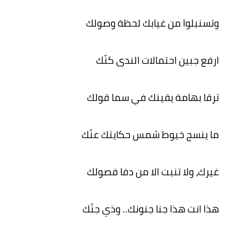
وتسنبلوا من غيابك لحظة وصولك
ارفع جبين احتمالات الندى كنّك
ترقا بهامة يقينك في سما قولك
ما ينسج خيوط شمس حكايتك عنّك
غيرك، ولا تنبت الا من دفا فصولك
هذا انت هذا جنا جنونك.. وذي جنّك