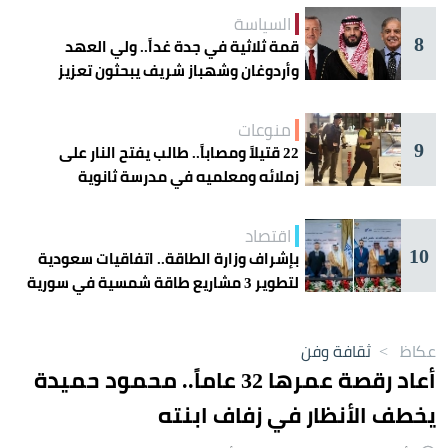
السياسة
8
قمة ثلاثية في جدة غداً.. ولي العهد
وأردوغان وشهباز شريف يبحثون تعزيز
التعاون
منوعات
9
22 قتيلاً ومصاباً.. طالب يفتح النار على
زملائه ومعلميه في مدرسة ثانوية
اقتصاد
10
بإشراف وزارة الطاقة.. اتفاقيات سعودية
لتطوير 3 مشاريع طاقة شمسية في سورية
عكاظ
>
ثقافة وفن
أعاد رقصة عمرها 32 عاماً.. محمود حميدة
يخطف الأنظار في زفاف ابنته